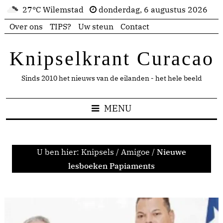
27°C Wilemstad
donderdag, 6 augustus 2026
Over ons
TIPS?
Uw steun
Contact
Knipselkrant Curacao
Sinds 2010 het nieuws van de eilanden - het hele beeld
MENU
U ben hier:
Knipsels
/
Amigoe
/
Nieuwe
lesboeken Papiaments