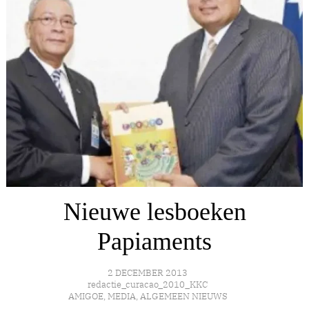
Nieuwe lesboeken
Papiaments
2 DECEMBER 2013
redactie_curacao_2010_KKC
AMIGOE
,
MEDIA
,
ALGEMEEN NIEUWS