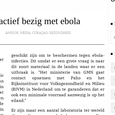
ctief bezig met ebola
AMIGOE
,
MEDIA
,
CURAÇAO
,
GEZONDHEID
geschikt zijn om te beschermen tegen ebola-
et
infecties. Dit omdat er een grote vraag is naar
dit soort materiaal in de landen waar er een
uitbraak is. “Het ministerie van GMN gaat
ic
contact opnemen met Paho en het
an
Rijksinstituut voor Volksgezondheid en Milieu
in
(RIVM) in Nederland om te garanderen dat er
et
ook een minimale voorraad aanwezig is op het
en
eiland.”
de
in
Er zijn maar een aantal laboratoria ter wereld
ks