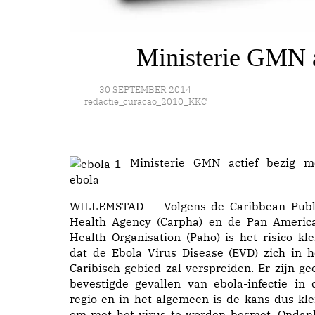
Ministerie GMN a
30 SEPTEMBER 2014
redactie_curacao_2010_KKC
Ministerie GMN actief bezig m
ebola
WILLEMSTAD — Volgens de Caribbean Publ
Health Agency (Carpha) en de Pan Americ
Health Organisation (Paho) is het risico kle
dat de Ebola Virus Disease (EVD) zich in h
Caribisch gebied zal verspreiden. Er zijn ge
bevestigde gevallen van ebola-infectie in 
regio en in het algemeen is de kans dus kle
om met het virus te worden besmet. Ondan