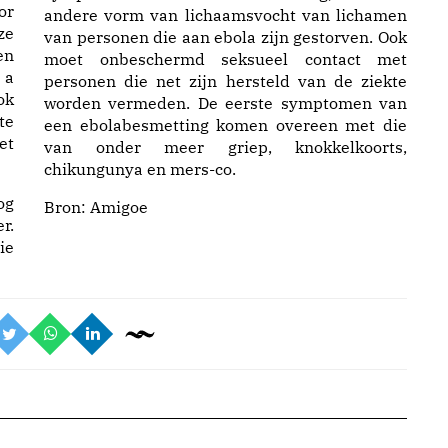
or
andere vorm van lichaamsvocht van lichamen
ze
van personen die aan ebola zijn gestorven. Ook
en
moet onbeschermd seksueel contact met
 a
personen die net zijn hersteld van de ziekte
ok
worden vermeden. De eerste symptomen van
te
een ebolabesmetting komen overeen met die
et
van onder meer griep, knokkelkoorts,
chikungunya en mers-co.
og
Bron:
Amigoe
r.
ie