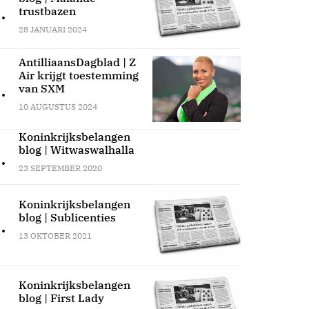
.
trustbazen
28 JANUARI 2024
AntilliaansDagblad | Z
Air krijgt toestemming
.
van SXM
10 AUGUSTUS 2024
Koninkrijksbelangen
blog | Witwaswalhalla
.
23 SEPTEMBER 2020
Koninkrijksbelangen
blog | Sublicenties
.
13 OKTOBER 2021
Koninkrijksbelangen
blog | First Lady
.