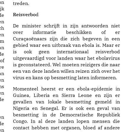
on
treden.
jk
Reisverbo
d
de
en
De minister schrijft in zijn antwoorden niet
ch
over informatie beschikken of er
en
Curaçaoënaars zijn die zich begeven in een
om
gebied waar een uitbraak van ebola is. Maar er
an
is ook geen internationaal reisverbod
de
uitgevaardigd voor landen waar het ebolavirus
of
is geconstateerd. Wel moeten reizigers die naar
ve
een van deze landen willen reizen zich over het
an
virus en kans op besmetting laten informeren.
en
ns
Momenteel heerst er een ebola-epidemie in
en
Guinea, Liberia en Sierra Leone en zijn er
de
gevallen van lokale besmetting gemeld in
Nigeria en Senegal. Er is ook een geval van
besmetting in de Democratische Republiek
en
Congo. In al deze landen lopen mensen die
de
contact hebben met organen, bloed af andere
en