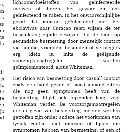
lichaamsvloeistoffen van geïnfecteerde
n,
mensen of dieren, het gevaar om ook
en
geïnfecteerd te raken. In het onwaarschijnlijke
ok
geval dat iemand geïnfecteerd met het
ke
ebolavirus naar Curaçao reist, wijzen de ter
an
beschikking zijnde bewijzen dat de kans op
ns
secundaire besmetting door menselijk contact
la
via familie, vrienden, bekenden of verplegers
erg klein is, mits de geëigende
voorzorgsmaatregelen worden
geïmplementeerd, aldus Whiteman.
dt
Het risico van besmetting door ‘casual’ contact
is
zoals een hand geven of naast iemand zitten
m.
die nog geen symptomen heeft van de
de
besmetting blijkt ook bijzonder laag, zegt
te
Whiteman verder. De voorzorgsmaatregelen
en
die in geval van besmetting moeten worden
jk
getroffen zijn onder andere het voorkomen van
al
fysiek contact met mensen of lijken die
symptomen hebben van besmetting, of een of