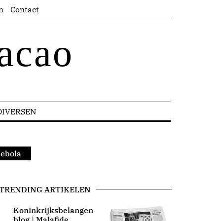
n
Contact
acao
DIVERSEN
 ebola
TRENDING ARTIKELEN
Koninkrijksbelangen
blog | Malafide