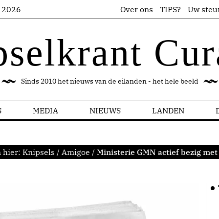
s 2026
Over ons
TIPS?
Uw steu
pselkrant Cur
Sinds 2010 het nieuws van de eilanden - het hele beeld
S
MEDIA
NIEUWS
LANDEN
 hier:
Knipsels
/
Amigoe
/
Ministerie GMN actief bezig met