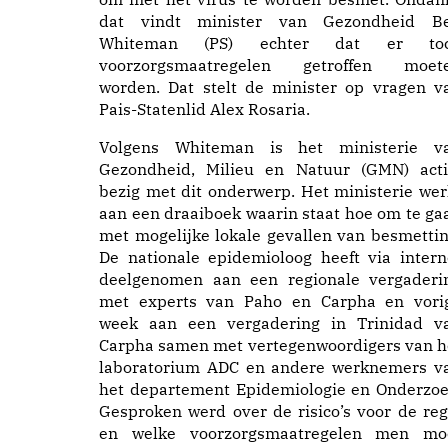
dat vindt minister van Gezondheid B
Whiteman (PS) echter dat er to
voorzorgsmaatregelen getroffen moet
worden. Dat stelt de minister op vragen v
Pais-Statenlid Alex Rosaria.
Volgens Whiteman is het ministerie v
Gezondheid, Milieu en Natuur (GMN) acti
bezig met dit onderwerp. Het ministerie wer
aan een draaiboek waarin staat hoe om te ga
met mogelijke lokale gevallen van besmettin
De nationale epidemioloog heeft via intern
deelgenomen aan een regionale vergaderi
met experts van Paho en Carpha en vori
week aan een vergadering in Trinidad v
Carpha samen met vertegenwoordigers van h
laboratorium ADC en andere werknemers v
het departement Epidemiologie en Onderzoe
Gesproken werd over de risico’s voor de reg
en welke voorzorgsmaatregelen men mo