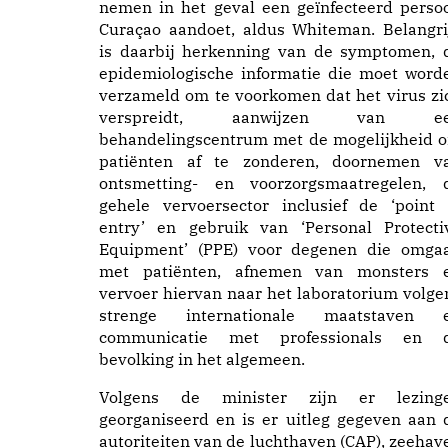
nemen in het geval een geïnfecteerd perso
Curaçao aandoet, aldus Whiteman. Belangri
is daarbij herkenning van de symptomen, 
epidemiologische informatie die moet word
verzameld om te voorkomen dat het virus zi
verspreidt, aanwijzen van e
behandelingscentrum met de mogelijkheid 
patiënten af te zonderen, doornemen v
ontsmetting- en voorzorgsmaatregelen, 
gehele vervoersector inclusief de ‘point 
entry’ en gebruik van ‘Personal Protecti
Equipment’ (PPE) voor degenen die omga
met patiënten, afnemen van monsters 
vervoer hiervan naar het laboratorium volge
strenge internationale maatstaven 
communicatie met professionals en 
bevolking in het algemeen.
Volgens de minister zijn er lezing
georganiseerd en is er uitleg gegeven aan 
autoriteiten van de luchthaven (CAP), zeehav