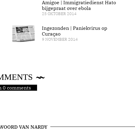
Amigoe | Immigratiedienst Hato
bijgepraat over ebola
25 OKTOBER 2014
Ingezonden | Paniekvirus op
Curaçao
9 NOVEMBER 2014
MMENTS
jn 0 comments
 WOORD VAN NARDY