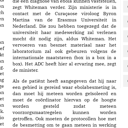
die een diagnose van ebola kunnen vaststellen,
en
zegt Whiteman verder. Zijn ministerie is in
ch
contact met de Curaçaose viroloog Byron
en
Martina van de Erasmus Universiteit in
an
Nederland. Die zou hebben toegezegd dat de
universiteit haar medewerking zal verlenen
mocht dit nodig zijn, aldus Whiteman. Het
an
vervoeren van besmet materiaal naar het
ef
laboratorium zal ook gebeuren volgens de
kt
internationale maatstaven (box in a box in a
an
box). Het ADC heeft hier al ervaring mee, zegt
g.
de minister.
et
ng
Als de patiënt heeft aangegeven dat hij naar
ge
een gebied is gereisd waar ebolabesmeting is,
an
dan moet hij meteen worden geïsoleerd en
et
moet de coördinator hiervan op de hoogte
an
worden gesteld zodat meteen
k.
voorzorgsmaatregelen kunnen worden
io
getroffen. Ook moeten de protocollen hoe met
et
de besmetting om te gaan meteen in werking