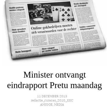
Minister ontvangt
eindrapport Pretu maandag
11 DECEMBER 2013
redactie_curacao_2010_KKC
AMIGOE
,
MEDIA