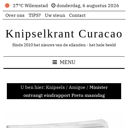
27°C Wilemstad
donderdag, 6 augustus 2026
Over ons
TIPS?
Uw steun
Contact
Knipselkrant Curacao
Sinds 2010 het nieuws van de eilanden - het hele beeld
MENU
U ben hier:
Knipsels
/
Amigoe
/
Minister
ontvangt eindrapport Pretu maandag