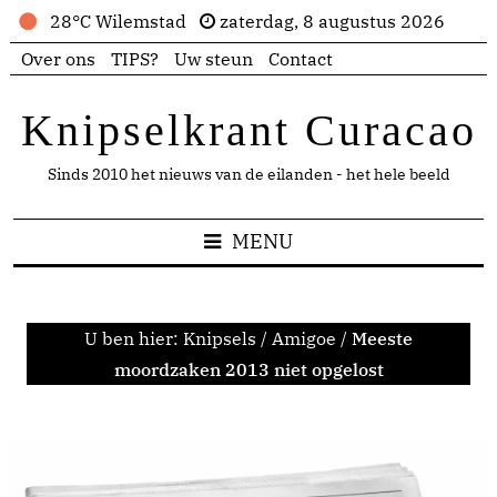
28°C Wilemstad
zaterdag, 8 augustus 2026
Over ons
TIPS?
Uw steun
Contact
Knipselkrant Curacao
Sinds 2010 het nieuws van de eilanden - het hele beeld
MENU
U ben hier:
Knipsels
/
Amigoe
/
Meeste
moordzaken 2013 niet opgelost