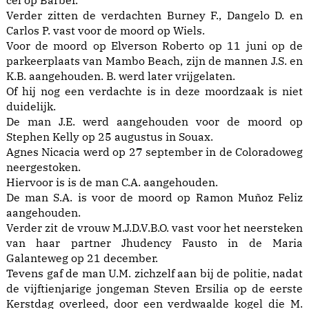
cel op Barber.
Verder zitten de verdachten Burney F., Dangelo D. en
Carlos P. vast voor de moord op Wiels.
Voor de moord op Elverson Roberto op 11 juni op de
parkeerplaats van Mambo Beach, zijn de mannen J.S. en
K.B. aangehouden. B. werd later vrijgelaten.
Of hij nog een verdachte is in deze moordzaak is niet
duidelijk.
De man J.E. werd aangehouden voor de moord op
Stephen Kelly op 25 augustus in Souax.
Agnes Nicacia werd op 27 september in de Coloradoweg
neergestoken.
Hiervoor is is de man C.A. aangehouden.
De man S.A. is voor de moord op Ramon Muñoz Feliz
aangehouden.
Verder zit de vrouw M.J.D.V.B.O. vast voor het neersteken
van haar partner Jhudency Fausto in de Maria
Galanteweg op 21 december.
Tevens gaf de man U.M. zichzelf aan bij de politie, nadat
de vijftienjarige jongeman Steven Ersilia op de eerste
Kerstdag overleed, door een verdwaalde kogel die M.