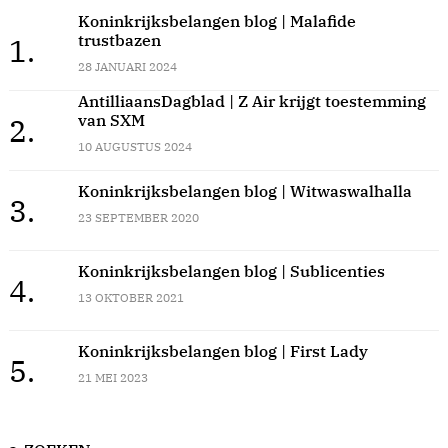
Koninkrijksbelangen blog | Malafide
trustbazen
1.
28 JANUARI 2024
AntilliaansDagblad | Z Air krijgt toestemming
van SXM
2.
10 AUGUSTUS 2024
Koninkrijksbelangen blog | Witwaswalhalla
3.
23 SEPTEMBER 2020
Koninkrijksbelangen blog | Sublicenties
4.
13 OKTOBER 2021
Koninkrijksbelangen blog | First Lady
5.
21 MEI 2023