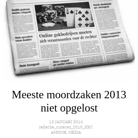
Meeste moordzaken 2013
niet opgelost
13 JANUARI 2014
redactie_curacao_2010_KKC
AMIGOE
,
MEDIA