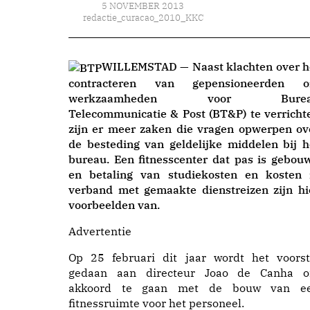
5 NOVEMBER 2013
redactie_curacao_2010_KKC
WILLEMSTAD — Naast klachten over h
contracteren van gepensioneerden 
werkzaamheden voor Burea
Telecommunicatie & Post (BT&P) te verricht
zijn er meer zaken die vragen opwerpen ov
de besteding van geldelijke middelen bij h
bureau. Een fitnesscenter dat pas is gebou
en betaling van studiekosten en kosten 
verband met gemaakte dienstreizen zijn hi
voorbeelden van.
Advertentie
Op 25 februari dit jaar wordt het voorst
gedaan aan directeur Joao de Canha 
akkoord te gaan met de bouw van e
fitnessruimte voor het personeel.