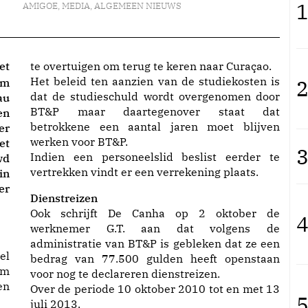
1
AMIGOE
,
MEDIA
,
ALGEMEEN NIEUWS
et
te overtuigen om terug te keren naar Curaçao.
Het beleid ten aanzien van de studiekosten is
2
om
dat de studieschuld wordt overgenomen door
u
BT&P maar daartegenover staat dat
en
betrokkene een aantal jaren moet blijven
er
werken voor BT&P.
et
3
Indien een personeelslid beslist eerder te
wd
vertrekken vindt er een verrekening plaats.
in
er
Dienstreizen
Ook schrijft De Canha op 2 oktober de
4
werknemer G.T. aan dat volgens de
administratie van BT&P is gebleken dat ze een
el
bedrag van 77.500 gulden heeft openstaan
om
voor nog te declareren dienstreizen.
en
Over de periode 10 oktober 2010 tot en met 13
5
juli 2013.