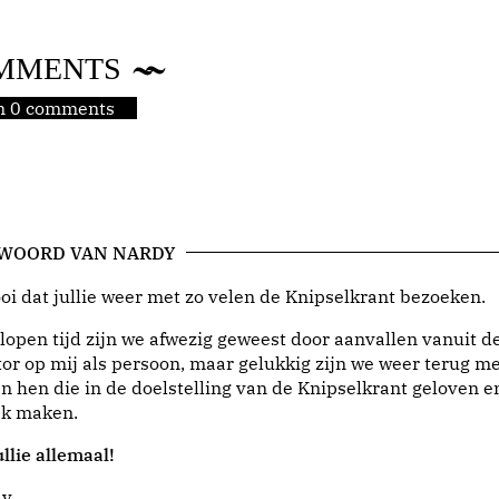
MMENTS
jn 0 comments
 WOORD VAN NARDY
i dat jullie weer met zo velen de Knipselkrant bezoeken.
lopen tijd zijn we afwezig geweest door aanvallen vanuit d
or op mij als persoon, maar gelukkig zijn we weer terug me
n hen die in de doelstelling van de Knipselkrant geloven e
jk maken.
llie allemaal!
dy