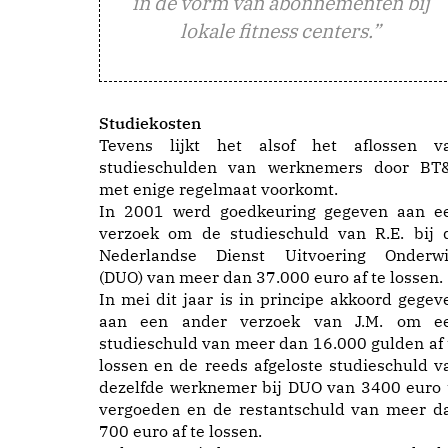
in de vorm van abonnementen bij
lokale fitness centers.”
Studiekosten
Tevens lijkt het alsof het aflossen v
studieschulden van werknemers door BT
met enige regelmaat voorkomt.
In 2001 werd goedkeuring gegeven aan e
verzoek om de studieschuld van R.E. bij 
Nederlandse Dienst Uitvoering Onderwi
(DUO) van meer dan 37.000 euro af te lossen.
In mei dit jaar is in principe akkoord gegev
aan een ander verzoek van J.M. om e
studieschuld van meer dan 16.000 gulden af 
lossen en de reeds afgeloste studieschuld v
dezelfde werknemer bij DUO van 3400 euro 
vergoeden en de restantschuld van meer d
700 euro af te lossen.