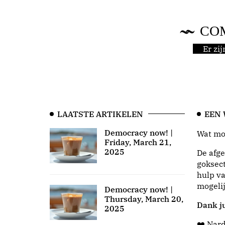
CO
Er zi
LAATSTE ARTIKELEN
EEN
Democracy now! |
Wat moo
Friday, March 21,
2025
De afge
goksect
hulp va
mogeli
Democracy now! |
Thursday, March 20,
Dank ju
2025
❤️ Nar