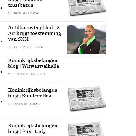
.
trustbazen
28 JANUARI 2024
AntilliaansDagblad | Z
Air krijgt toestemming
.
van SXM
10 AUGUSTUS 2024
Koninkrijksbelangen
blog | Witwaswalhalla
.
23 SEPTEMBER 2020
Koninkrijksbelangen
blog | Sublicenties
.
13 OKTOBER 2021
Koninkrijksbelangen
blog | First Lady
.