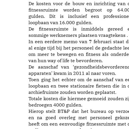
De kosten voor de bouw en inrichting van 
fitnessruimte worden begroot op 64.0
gulden. Dit is inclusief een professione
loopbaan van 16.000 gulden.
De fitnessruimte is inmiddels gereed 
sommige werknemers plaatsen vraagtekens .
In een eerdere memo van 7 februari staat d
al enige tijd bij het personeel de gedachte lee
om meer te bewegen en fitness als onderde
van hun way of life te bevorderen.
De aanschaf van ‘gezondheidsbevorderen
apparaten’ kwam in 2011 al naar voren.
Toen ging het echter om de aanschaf van e
loopbaan en twee stationaire fietsen die in 
archiefruimte zouden worden geplaatst.
Totale kosten die hiermee gemoeid zouden zi
bedroegen 4000 gulden.
Hierop stelt BT&P dat het bureau op verzo
en na goed overleg met personeel gekoz
heeft om een eenvoudige fitnessruimte met 