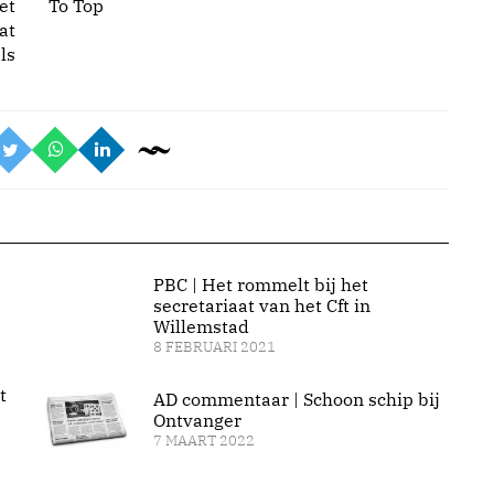
et
To Top
at
ls
PBC | Het rommelt bij het
secretariaat van het Cft in
Willemstad
8 FEBRUARI 2021
t
AD commentaar | Schoon schip bij
Ontvanger
7 MAART 2022