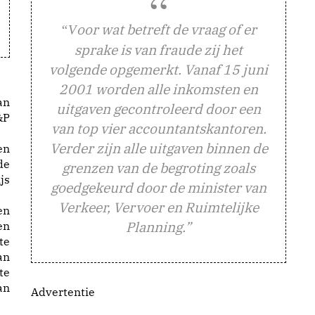
oor wat betreft de vraag of er
“V
sprake is van fraude zij het
volgende opgemerkt. Vanaf 15 juni
2001 worden alle inkomsten en
an
uitgaven gecontroleerd door een
&P
van top vier accountantskantoren.
Verder zijn alle uitgaven binnen de
en
de
grenzen van de begroting zoals
js
goedgekeurd door de minister van
Verkeer, Vervoer en Ruimtelijke
en
Planning.”
en
te
an
te
an
Advertentie