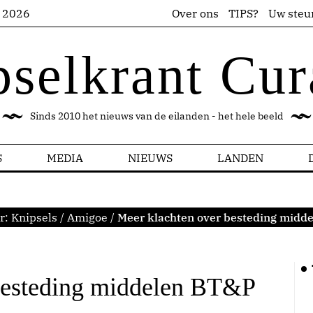
s 2026
Over ons
TIPS?
Uw steu
pselkrant Cur
Sinds 2010 het nieuws van de eilanden - het hele beeld
S
MEDIA
NIEUWS
LANDEN
r:
Knipsels
/
Amigoe
/
Meer klachten over besteding midd
besteding middelen BT&P