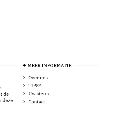
MEER INFORMATIE
Over ons
TIPS?
e
Uw steun
t de
n deze
Contact