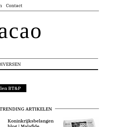
n
Contact
acao
DIVERSEN
elen BT&P
TRENDING ARTIKELEN
Koninkrijksbelangen
blog | Malafide