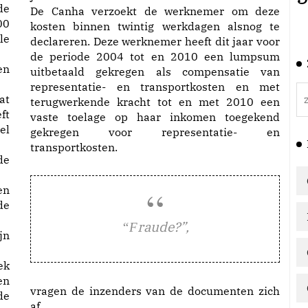
de
De Canha verzoekt de werknemer om deze
00
kosten binnen twintig werkdagen alsnog te
le
declareren. Deze werknemer heeft dit jaar voor
de periode 2004 tot en 2010 een lumpsum
en
uitbetaald gekregen als compensatie van
representatie- en transportkosten en met
at
terugwerkende kracht tot en met 2010 een
ft
vaste toelage op haar inkomen toegekend
el
gekregen voor representatie- en
transportkosten.
de
en
de
raude?”,
“F
jn
ek
en
vragen de inzenders van de documenten zich
de
af.