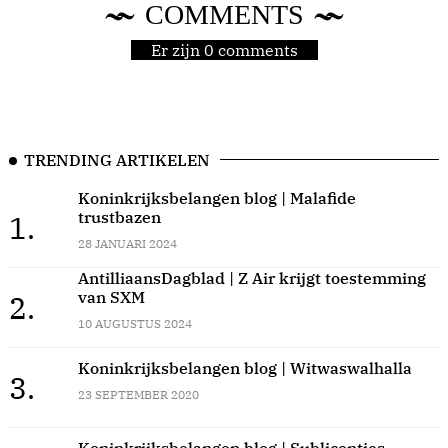
COMMENTS
Er zijn 0 comments
TRENDING ARTIKELEN
Koninkrijksbelangen blog | Malafide
trustbazen
1.
28 JANUARI 2024
AntilliaansDagblad | Z Air krijgt toestemming
van SXM
2.
10 AUGUSTUS 2024
Koninkrijksbelangen blog | Witwaswalhalla
3.
23 SEPTEMBER 2020
Koninkrijksbelangen blog | Sublicenties