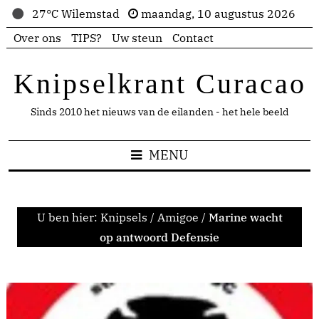
27°C Wilemstad
maandag, 10 augustus 2026
Over ons
TIPS?
Uw steun
Contact
Knipselkrant Curacao
Sinds 2010 het nieuws van de eilanden - het hele beeld
MENU
U ben hier:
Knipsels
/
Amigoe
/
Marine wacht
op antwoord Defensie