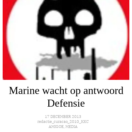
Marine wacht op antwoord
Defensie
17 DECEMBER 2013
redactie_curacao_2010_KKC
AMIGOE
,
MEDIA