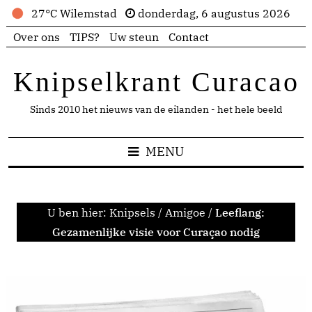
27°C Wilemstad
donderdag, 6 augustus 2026
Over ons
TIPS?
Uw steun
Contact
Knipselkrant Curacao
Sinds 2010 het nieuws van de eilanden - het hele beeld
MENU
U ben hier:
Knipsels
/
Amigoe
/
Leeflang:
Gezamenlijke visie voor Curaçao nodig