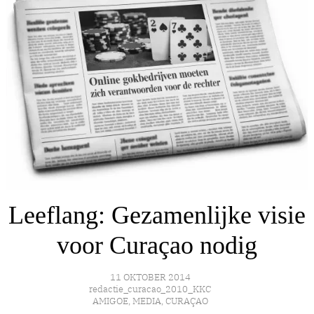
Leeflang: Gezamenlijke visie
voor Curaçao nodig
11 OKTOBER 2014
redactie_curacao_2010_KKC
AMIGOE
,
MEDIA
,
CURAÇAO