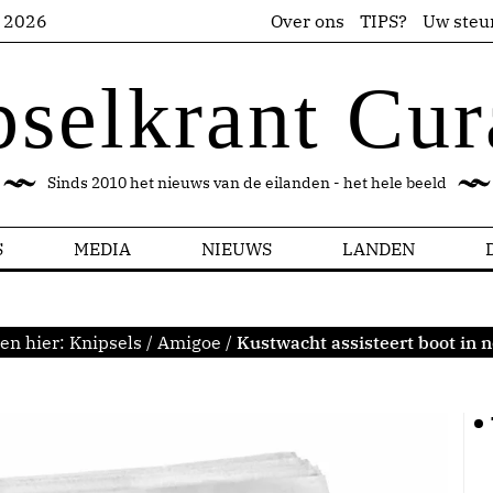
s 2026
Over ons
TIPS?
Uw steu
pselkrant Cur
Sinds 2010 het nieuws van de eilanden - het hele beeld
S
MEDIA
NIEUWS
LANDEN
en hier:
Knipsels
/
Amigoe
/
Kustwacht assisteert boot in 