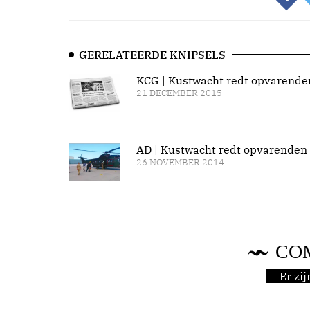
GERELATEERDE KNIPSELS
KCG | Kustwacht redt opvarende
21 DECEMBER 2015
AD | Kustwacht redt opvarenden
26 NOVEMBER 2014
CO
Er zi