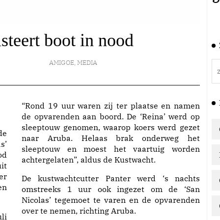
steert boot in nood
AMIGOE
,
MEDIA
“Rond 19 uur waren zij ter plaatse en namen
de opvarenden aan boord. De ‘Reina’ werd op
sleeptouw genomen, waarop koers werd gezet
de
naar Aruba. Helaas brak onderweg het
s’
sleeptouw en moest het vaartuig worden
od
achtergelaten”, aldus de Kustwacht.
it
er
De kustwachtcutter Panter werd ‘s nachts
en
omstreeks 1 uur ook ingezet om de ‘San
Nicolas’ tegemoet te varen en de opvarenden
over te nemen, richting Aruba.
li