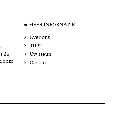
MEER INFORMATIE
Over ons
TIPS?
e
Uw steun
t de
n deze
Contact