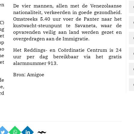
en
De vier mannen, allen met de Venezolaanse
nationaliteit, verkeerden in goede gezondheid.
Omstreeks 5.40 uur voer de Panter naar het
C)
kustwacht-steunpunt te Savaneta, waar de
ng
opvarenden veilig aan land werden gezet en
et
overgedragen aan de Immigratie.
op
ao
Het Reddings- en Coördinatie Centrum is 24
me
uur per dag bereikbaar via het gratis
et
alarmnummer 913.
Bron:
Amigoe
de
e,
rd