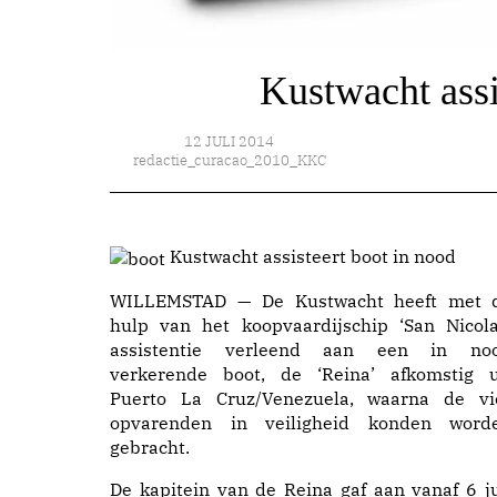
Kustwacht assi
12 JULI 2014
redactie_curacao_2010_KKC
Kustwacht assisteert boot in nood
WILLEMSTAD — De Kustwacht heeft met 
hulp van het koopvaardijschip ‘San Nicola
assistentie verleend aan een in no
verkerende boot, de ‘Reina’ afkomstig u
Puerto La Cruz/Venezuela, waarna de vi
opvarenden in veiligheid konden word
gebracht.
De kapitein van de Reina gaf aan vanaf 6 ju