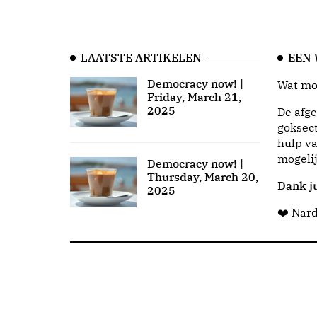
LAATSTE ARTIKELEN
EEN
Democracy now! |
Wat moo
Friday, March 21,
2025
De afge
goksect
hulp va
mogeli
Democracy now! |
Thursday, March 20,
Dank ju
2025
❤️ Nar