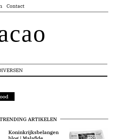
n
Contact
acao
DIVERSEN
nood
TRENDING ARTIKELEN
Koninkrijksbelangen
blog | Malafide