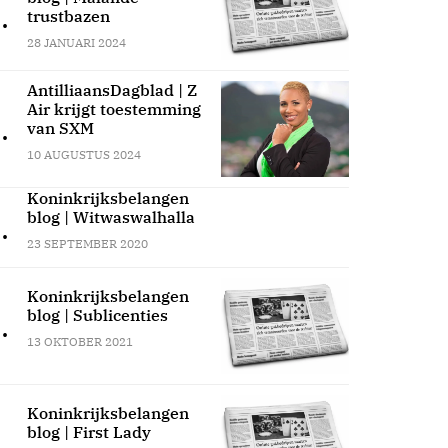
.
trustbazen
28 JANUARI 2024
AntilliaansDagblad | Z
Air krijgt toestemming
.
van SXM
10 AUGUSTUS 2024
Koninkrijksbelangen
blog | Witwaswalhalla
.
23 SEPTEMBER 2020
Koninkrijksbelangen
blog | Sublicenties
.
13 OKTOBER 2021
Koninkrijksbelangen
blog | First Lady
.