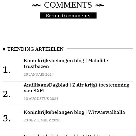
COMMENTS
Er zijn 0 comments
TRENDING ARTIKELEN
Koninkrijksbelangen blog | Malafide
trustbazen
1.
28 JANUARI 2024
AntilliaansDagblad | Z Air krijgt toestemming
van SXM
2.
10 AUGUSTUS 2024
Koninkrijksbelangen blog | Witwaswalhalla
3.
23 SEPTEMBER 2020