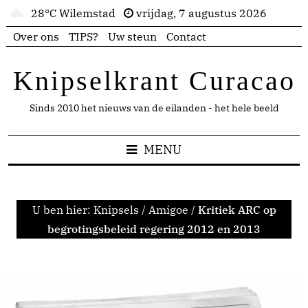
28°C Wilemstad
vrijdag, 7 augustus 2026
Over ons
TIPS?
Uw steun
Contact
Knipselkrant Curacao
Sinds 2010 het nieuws van de eilanden - het hele beeld
MENU
U ben hier:
Knipsels
/
Amigoe
/
Kritiek ARC op
begrotingsbeleid regering 2012 en 2013