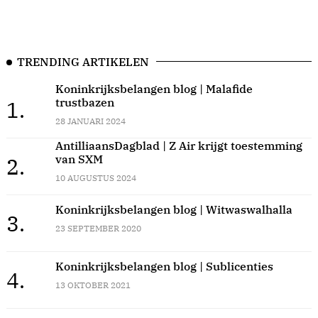
TRENDING ARTIKELEN
Koninkrijksbelangen blog | Malafide
trustbazen
1.
28 JANUARI 2024
AntilliaansDagblad | Z Air krijgt toestemming
van SXM
2.
10 AUGUSTUS 2024
Koninkrijksbelangen blog | Witwaswalhalla
3.
23 SEPTEMBER 2020
Koninkrijksbelangen blog | Sublicenties
4.
13 OKTOBER 2021