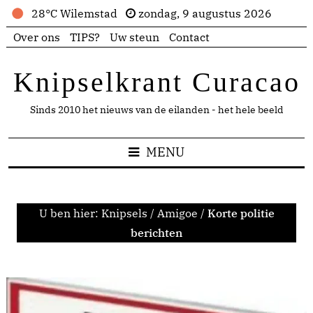
28°C Wilemstad
zondag, 9 augustus 2026
Over ons
TIPS?
Uw steun
Contact
Knipselkrant Curacao
Sinds 2010 het nieuws van de eilanden - het hele beeld
MENU
U ben hier:
Knipsels
/
Amigoe
/
Korte politie
berichten