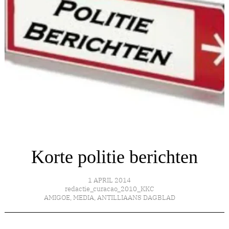
Korte politie berichten
1 APRIL 2014
redactie_curacao_2010_KKC
AMIGOE
,
MEDIA
,
ANTILLIAANS DAGBLAD