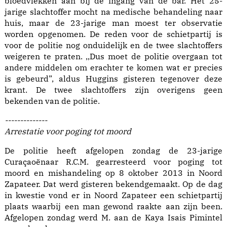
bloedvlekken aan bij de ingang van de bar. Het 25-
jarige slachtoffer mocht na medische behandeling naar
huis, maar de 23-jarige man moest ter observatie
worden opgenomen. De reden voor de schietpartij is
voor de politie nog onduidelijk en de twee slachtoffers
weigeren te praten. ,,Dus moet de politie overgaan tot
andere middelen om erachter te komen wat er precies
is gebeurd”, aldus Huggins gisteren tegenover deze
krant. De twee slachtoffers zijn overigens geen
bekenden van de politie.
--------------
Arrestatie voor poging tot moord
De politie heeft afgelopen zondag de 23-jarige
Curaçaoënaar R.C.M. gearresteerd voor poging tot
moord en mishandeling op 8 oktober 2013 in Noord
Zapateer. Dat werd gisteren bekendgemaakt. Op de dag
in kwestie vond er in Noord Zapateer een schietpartij
plaats waarbij een man gewond raakte aan zijn been.
Afgelopen zondag werd M. aan de Kaya Isais Pimintel