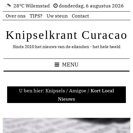
28°C Wilemstad
donderdag, 6 augustus 2026
Over ons
TIPS?
Uw steun
Contact
Knipselkrant Curacao
Sinds 2010 het nieuws van de eilanden - het hele beeld
MENU
U ben hier:
Knipsels
/
Amigoe
/
Kort Local
Nieuws