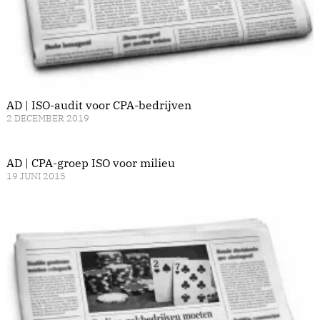
AD | ISO-audit voor CPA-bedrijven
2 DECEMBER 2019
AD | CPA-groep ISO voor milieu
19 JUNI 2015