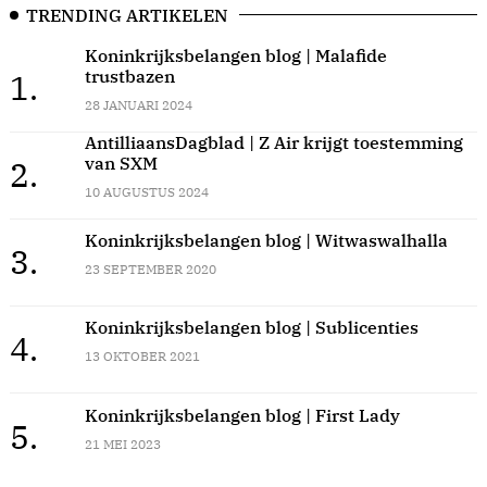
TRENDING ARTIKELEN
Koninkrijksbelangen blog | Malafide
trustbazen
1.
28 JANUARI 2024
AntilliaansDagblad | Z Air krijgt toestemming
van SXM
2.
10 AUGUSTUS 2024
Koninkrijksbelangen blog | Witwaswalhalla
3.
23 SEPTEMBER 2020
Koninkrijksbelangen blog | Sublicenties
4.
13 OKTOBER 2021
Koninkrijksbelangen blog | First Lady
5.
21 MEI 2023