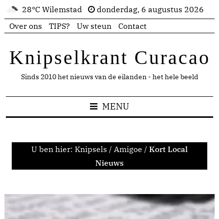
28°C Wilemstad
donderdag, 6 augustus 2026
Over ons
TIPS?
Uw steun
Contact
Knipselkrant Curacao
Sinds 2010 het nieuws van de eilanden - het hele beeld
MENU
U ben hier:
Knipsels
/
Amigoe
/
Kort Local
Nieuws