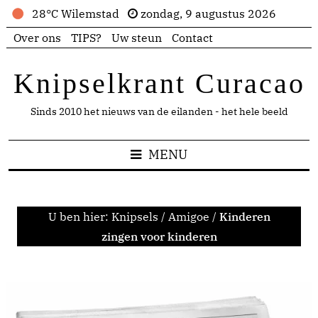
28°C Wilemstad
zondag, 9 augustus 2026
Over ons
TIPS?
Uw steun
Contact
Knipselkrant Curacao
Sinds 2010 het nieuws van de eilanden - het hele beeld
MENU
U ben hier:
Knipsels
/
Amigoe
/
Kinderen
zingen voor kinderen