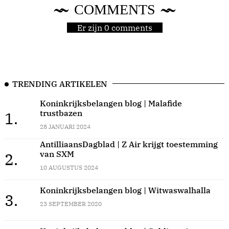
COMMENTS
Er zijn 0 comments
TRENDING ARTIKELEN
Koninkrijksbelangen blog | Malafide
trustbazen
1.
28 JANUARI 2024
AntilliaansDagblad | Z Air krijgt toestemming
van SXM
2.
10 AUGUSTUS 2024
Koninkrijksbelangen blog | Witwaswalhalla
3.
23 SEPTEMBER 2020