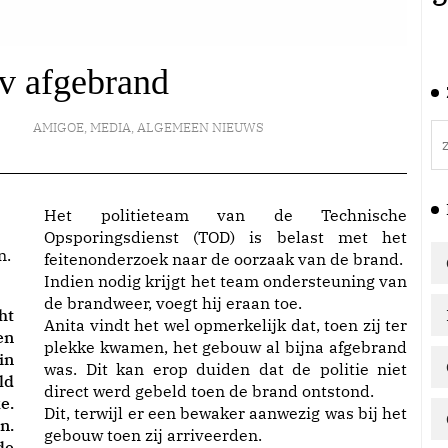
v afgebrand
AMIGOE
,
MEDIA
,
ALGEMEEN NIEUWS
Het politieteam van de Technische
Opsporingsdienst (TOD) is belast met het
feitenonderzoek naar de oorzaak van de brand.
Indien nodig krijgt het team ondersteuning van
de brandweer, voegt hij eraan toe.
ht
Anita vindt het wel opmerkelijk dat, toen zij ter
en
plekke kwamen, het gebouw al bijna afgebrand
in
was. Dit kan erop duiden dat de politie niet
ld
direct werd gebeld toen de brand ontstond.
e.
Dit, terwijl er een bewaker aanwezig was bij het
n.
gebouw toen zij arriveerden.
de