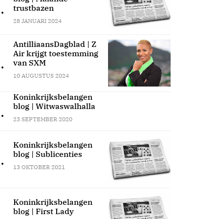
.
trustbazen
28 JANUARI 2024
AntilliaansDagblad | Z
Air krijgt toestemming
.
van SXM
10 AUGUSTUS 2024
Koninkrijksbelangen
blog | Witwaswalhalla
.
23 SEPTEMBER 2020
Koninkrijksbelangen
blog | Sublicenties
.
13 OKTOBER 2021
Koninkrijksbelangen
blog | First Lady
.