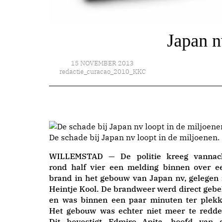
Japan n
15 NOVEMBER 2013
redactie_curacao_2010_KKC
De schade bij Japan nv loopt in de miljoenen.
WILLEMSTAD — De politie kreeg vannac
rond half vier een melding binnen over e
brand in het gebouw van Japan nv, gelegen 
Heintje Kool. De brandweer werd direct gebe
en was binnen een paar minuten ter plekk
Het gebouw was echter niet meer te redde
Dit bevestigt Edmiro Anita, hoofd van 