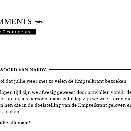
MMENTS
jn 0 comments
 WOORD VAN NARDY
i dat jullie weer met zo velen de Knipselkrant bezoeken.
lopen tijd zijn we afwezig geweest door aanvallen vanuit d
or op mij als persoon, maar gelukkig zijn we weer terug me
n hen die in de doelstelling van de Knipselkrant geloven e
jk maken.
llie allemaal!