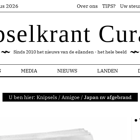
us 2026
Over ons
TIPS?
Uw steu
pselkrant Cur
Sinds 2010 het nieuws van de eilanden - het hele beeld
S
MEDIA
NIEUWS
LANDEN
U ben hier:
Knipsels
/
Amigoe
/
Japan nv afgebrand