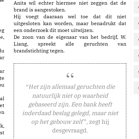
Anita wil echter hiermee niet zeggen dat de
brand is aangestoken.
Hij voegt daaraan wel toe dat dit niet
uitgesloten kan worden, maar benadrukt dat
eg
een onderzoek dit moet uitwijzen.
e,
De zoon van de eigenaar van het bedrijf, W.
Liang, spreekt alle geruchten van
du
brandstichting tegen.
ar
ar
te
ou
et zijn allemaal geruchten die
“H
natuurlijk niet op waarheid
al
gebaseerd zijn. Een bank heeft
et
en
inderdaad beslag gelegd, maar niet
op het gebouw zelf
”, zegt hij
k,
desgevraagd.
st