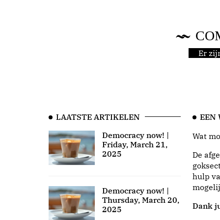
CO
Er zi
LAATSTE ARTIKELEN
EEN
Democracy now! |
Wat moo
Friday, March 21,
2025
De afge
goksect
hulp va
mogeli
Democracy now! |
Thursday, March 20,
Dank ju
2025