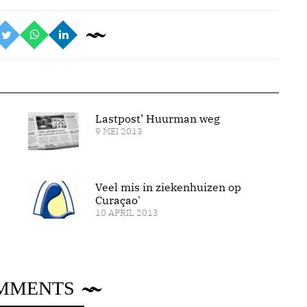
Lastpost’ Huurman weg
9 MEI 2013
Veel mis in ziekenhuizen op
Curaçao'
10 APRIL 2013
MMENTS