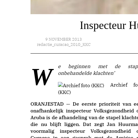
Inspecteur 
9 NOVEMBER 2013
redactie_curacao_2010_KKC
We beginnen met de stapel
onbehandelde klachten’
Archief fo
(KKC)
ORANJESTAD — De eerste prioriteit van e
onafhankelijk inspecteur Volksgezondheid 
Aruba is de afhandeling van de stapel klacht
die nu blijft liggen. Dat zegt Jan Huurma
voormalig inspecteur Volksgezondheid 
Curaçao in een gesprek met de Amigoe 