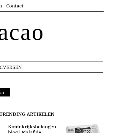
n
Contact
acao
DIVERSEN
ba
TRENDING ARTIKELEN
Koninkrijksbelangen
blog | Malafide