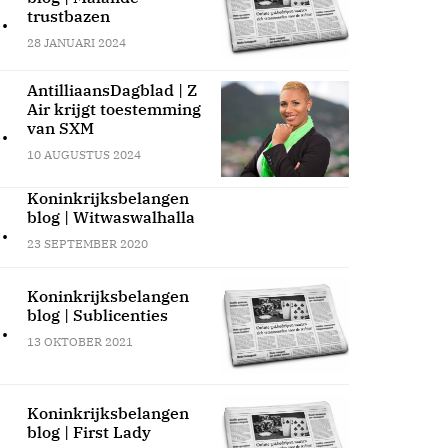
.
trustbazen
28 JANUARI 2024
AntilliaansDagblad | Z
Air krijgt toestemming
.
van SXM
10 AUGUSTUS 2024
Koninkrijksbelangen
blog | Witwaswalhalla
.
23 SEPTEMBER 2020
Koninkrijksbelangen
blog | Sublicenties
.
13 OKTOBER 2021
Koninkrijksbelangen
blog | First Lady
.