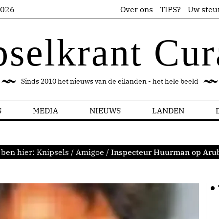
2026
Over ons
TIPS?
Uw steu
pselkrant Cur
Sinds 2010 het nieuws van de eilanden - het hele beeld
S
MEDIA
NIEUWS
LANDEN
 ben hier:
Knipsels
/
Amigoe
/
Inspecteur Huurman op Aru