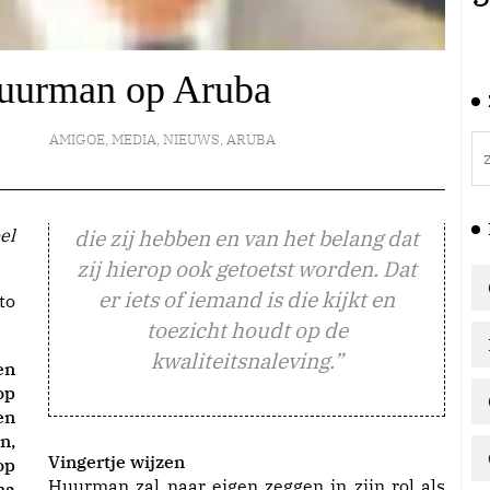
Huurman op Aruba
AMIGOE
,
MEDIA
,
NIEUWS
,
ARUBA
die zij hebben en van het belang dat
zij hierop ook getoetst worden. Dat
er iets of iemand is die kijkt en
to
toezicht houdt op de
kwaliteitsnaleving.”
en
op
en
n,
Vingertje wijzen
op
Huurman zal naar eigen zeggen in zijn rol als
na