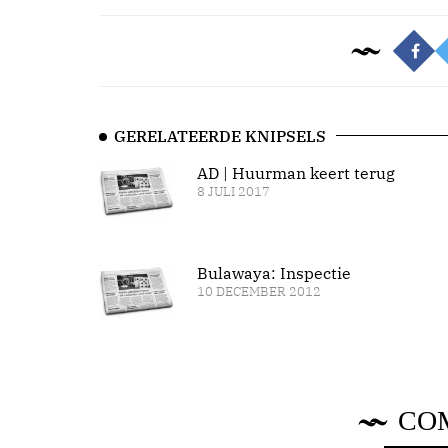
GERELATEERDE KNIPSELS
AD | Huurman keert terug
8 JULI 2017
Bulawaya: Inspectie
10 DECEMBER 2012
CO