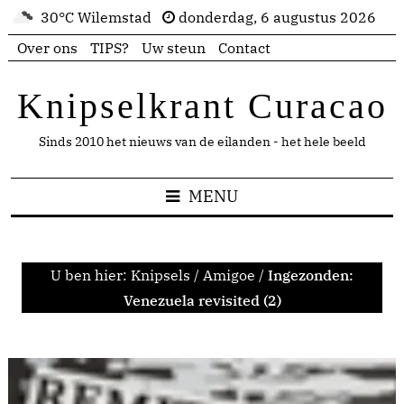
30°C Wilemstad
donderdag, 6 augustus 2026
Over ons
TIPS?
Uw steun
Contact
Knipselkrant Curacao
Sinds 2010 het nieuws van de eilanden - het hele beeld
MENU
U ben hier:
Knipsels
/
Amigoe
/
Ingezonden:
Venezuela revisited (2)