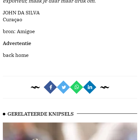
exporteur, maak je dáár maar druk om.
JOHN DA SILVA
Curaçao
bron: Amigoe
Advertentie
back home
GERELATEERDE KNIPSELS