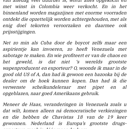
van alledag veel duurder is, wordt alles opgekocht en
met winst in Colombia weer verkocht. En in het
binnenland worden magazijnen met enorme voorraden
ontdekt die opzettelijk worden achtergehouden, met als
enig doel tekorten veroorzaken en daarmee ook
prijsstijgingen.
Net zo min als Cuba door de boycot zelfs maar een
aspirientje kan invoeren, zo heeft Venezuela met
sabotage te maken. En wie profiteert er van de chaos en
het geweld, is dat niet ‘s werelds grootste
wapenproducent en exporteur? O, woonde ik maar in de
good old US of A, dan had ik gewoon een bazooka bij de
dealer om de hoek kunnen kopen. Dan had ik die
verwenste scheikundeleraar met pipet en al
opgeblazen, naar goed Amerikaans gebruik.
Meneer de Haas, veranderingen in Venezuela zoals u
dat wilt, komen alleen ná democratische verkiezingen
en die hebben de Chavistas 18 van de 19 keer
gewonnen. Nederland is Europa’s grootste drugs-