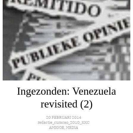
Ingezonden: Venezuela
revisited (2)
20 FEBRUARI 2014
redactie_curacao_2010_KKC
AMIGOE
,
MEDIA