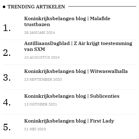
TRENDING ARTIKELEN
Koninkrijksbelangen blog | Malafide
trustbazen
1.
28 JANUARI 2024
AntilliaansDagblad | Z Air krijgt toestemming
van SXM
2.
10 AUGUSTUS 2024
Koninkrijksbelangen blog | Witwaswalhalla
3.
23 SEPTEMBER 2020
Koninkrijksbelangen blog | Sublicenties
4.
13 OKTOBER 2021
Koninkrijksbelangen blog | First Lady
5.
21 MEI 2023