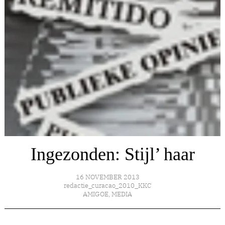
Ingezonden: Stijl’ haar
16 NOVEMBER 2013
redactie_curacao_2010_KKC
AMIGOE
,
MEDIA