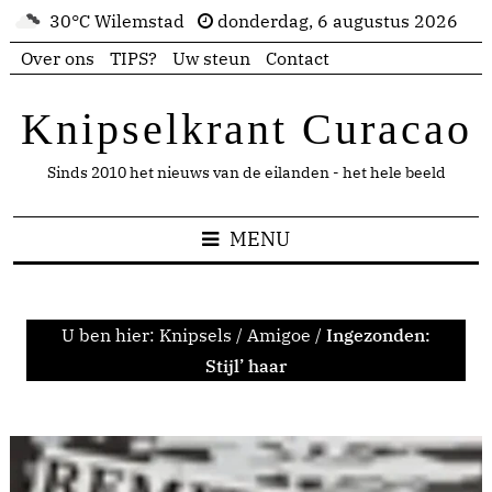
30°C Wilemstad
donderdag, 6 augustus 2026
Over ons
TIPS?
Uw steun
Contact
Knipselkrant Curacao
Sinds 2010 het nieuws van de eilanden - het hele beeld
MENU
U ben hier:
Knipsels
/
Amigoe
/
Ingezonden:
Stijl’ haar