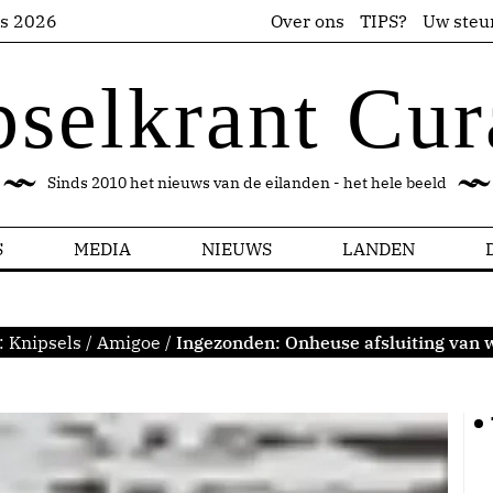
us 2026
Over ons
TIPS?
Uw steu
pselkrant Cur
Sinds 2010 het nieuws van de eilanden - het hele beeld
S
MEDIA
NIEUWS
LANDEN
:
Knipsels
/
Amigoe
/
Ingezonden: Onheuse afsluiting van 