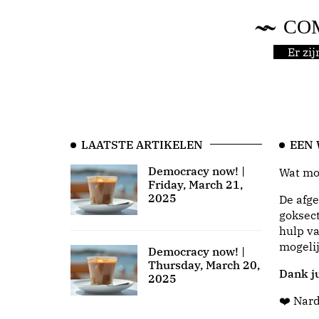
CO
Er zi
LAATSTE ARTIKELEN
EEN
Democracy now! |
Wat moo
Friday, March 21,
2025
De afge
goksect
hulp va
mogeli
Democracy now! |
Thursday, March 20,
Dank ju
2025
❤️ Nar