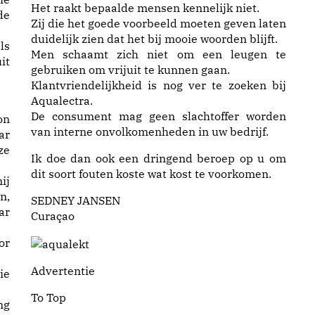
Het raakt bepaalde mensen kennelijk niet.
de
Zij die het goede voorbeeld moeten geven laten
duidelijk zien dat het bij mooie woorden blijft.
ls
Men schaamt zich niet om een leugen te
it
gebruiken om vrijuit te kunnen gaan.
Klantvriendelijkheid is nog ver te zoeken bij
Aqualectra.
De consument mag geen slachtoffer worden
on
van interne onvolkomenheden in uw bedrijf.
ar
ze
Ik doe dan ook een dringend beroep op u om
dit soort fouten koste wat kost te voorkomen.
ij
n,
SEDNEY JANSEN
ar
Curaçao
or
Advertentie
ie
To Top
ng