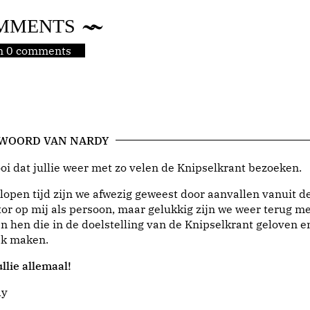
MMENTS
jn 0 comments
 WOORD VAN NARDY
i dat jullie weer met zo velen de Knipselkrant bezoeken.
lopen tijd zijn we afwezig geweest door aanvallen vanuit d
or op mij als persoon, maar gelukkig zijn we weer terug me
n hen die in de doelstelling van de Knipselkrant geloven e
jk maken.
llie allemaal!
dy