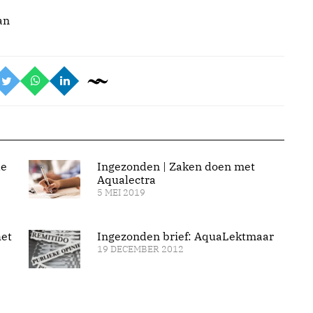
an
de
Ingezonden | Zaken doen met
Aqualectra
5 MEI 2019
het
Ingezonden brief: AquaLektmaar
19 DECEMBER 2012