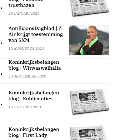
.
trustbazen
28 JANUARI 2024
AntilliaansDagblad | Z
Air krijgt toestemming
.
van SXM
10 AUGUSTUS 2024
Koninkrijksbelangen
blog | Witwaswalhalla
.
23 SEPTEMBER 2020
Koninkrijksbelangen
blog | Sublicenties
.
13 OKTOBER 2021
Koninkrijksbelangen
blog | First Lady
.