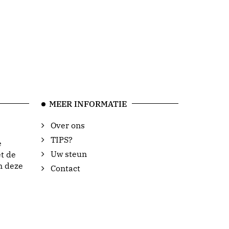
MEER INFORMATIE
Over ons
TIPS?
e
Uw steun
t de
n deze
Contact