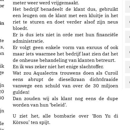
meter weer werd vrijgemaakt.
or
Het bedrijf benadeelt de klant dus, gebruikt
een leugen om de klant met een kluitje in het
riet te sturen en doet verder alsof zijn neus
in
bloedt.
Er is dus iets niet in orde met hun financiële
te
administratie.
s,
Er volgt geen enkele vorm van excuus of ook
an
maar iets waarmee het bedrijf laat zien dat het
de onheuse behandeling van klanten betreurt.
ik
En ik was zeker niet het enige slachtoffer.
ge
Wat zou Aqualectra trouwens doen als Curoil
eens abrupt de dieselkraan dichtdraaide
jn
vanwege een schuld van over de 30 miljoen
20
gulden!
30
Dan zouden wij als klant nog eens de dupe
worden van hun ‘beleid’.
jn
U ziet het, alle bombarie over ‘Bon Yu di
Kòrsou’ ten spijt.
le
ie