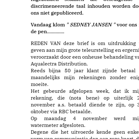
discrimeneerende taal inhouden worden do
ons niet gepubliceerd.
Vandaag klom
" SEDNEY JANSEN "
voor ons 
de pen..............
REDEN VAN deze brief is om uitdrukking 
geven aan mijn grote teleurstelling en ergerni
veroorzaakt door een onheuse behandeling v
Aqualectra Distribution.
Reeds bijna 50 jaar klant zijnde betaal 
maandelijks mijn rekeningen zonder eni
moeite.
Het gebeurde afgelopen week, dat ik mi
rekening, die (nota bene) op uiterlijk 
november a.s. betaald diende te zijn, op 
oktober via RBC betaalde.
Op maandag 4 november werd mi
watermeter afgesloten.
Degene die het uitvoerde kende geen enke
vorm van communicatie dan een roze kaart, d