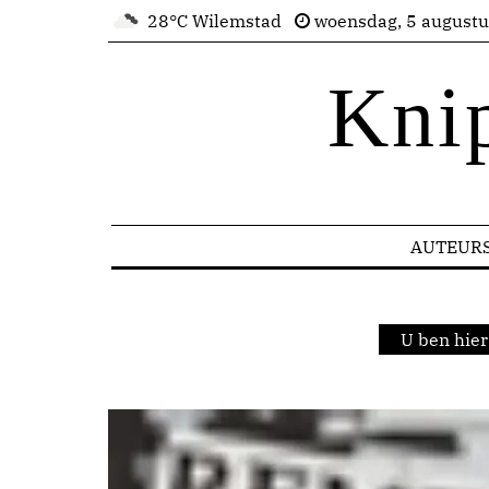
28°C Wilemstad
woensdag, 5 august
Kni
AUTEUR
U ben hier