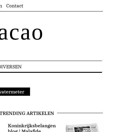
n
Contact
acao
DIVERSEN
watermeter
TRENDING ARTIKELEN
Koninkrijksbelangen
blog | Malafide