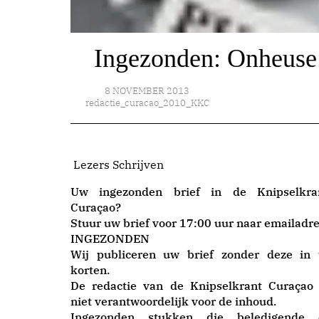
Ingezonden: Onheuse 
8 NOVEMBER 2013
redactie_curacao_2010_KKC
Lezers Schrijven
Uw ingezonden brief in de Knipselkra
Curaçao?
Stuur uw brief voor 17:00 uur naar emailadre
INGEZONDEN
Wij publiceren uw brief zonder deze in 
korten.
De redactie van de Knipselkrant Curaçao 
niet verantwoordelijk voor de inhoud.
Ingezonden stukken die beledigende 