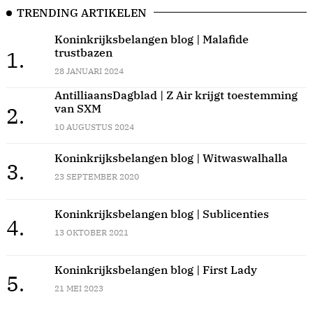
TRENDING ARTIKELEN
Koninkrijksbelangen blog | Malafide
trustbazen
1.
28 JANUARI 2024
AntilliaansDagblad | Z Air krijgt toestemming
van SXM
2.
10 AUGUSTUS 2024
Koninkrijksbelangen blog | Witwaswalhalla
3.
23 SEPTEMBER 2020
Koninkrijksbelangen blog | Sublicenties
4.
13 OKTOBER 2021
Koninkrijksbelangen blog | First Lady
5.
21 MEI 2023