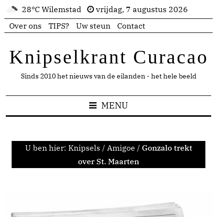
28°C Wilemstad
vrijdag, 7 augustus 2026
Over ons
TIPS?
Uw steun
Contact
Knipselkrant Curacao
Sinds 2010 het nieuws van de eilanden - het hele beeld
MENU
U ben hier:
Knipsels
/
Amigoe
/
Gonzalo trekt
over St. Maarten