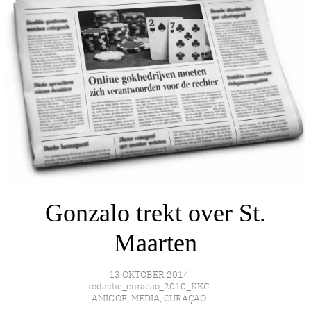
Gonzalo trekt over St.
Maarten
13 OKTOBER 2014
redactie_curacao_2010_KKC
AMIGOE
,
MEDIA
,
CURAÇAO