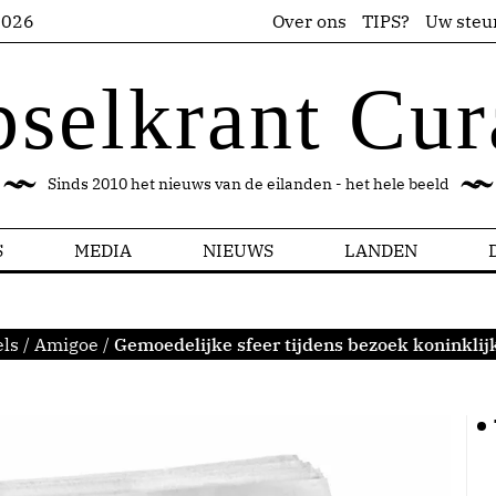
2026
Over ons
TIPS?
Uw steu
pselkrant Cur
Sinds 2010 het nieuws van de eilanden - het hele beeld
S
MEDIA
NIEUWS
LANDEN
ls
/
Amigoe
/
Gemoedelijke sfeer tijdens bezoek koninklij