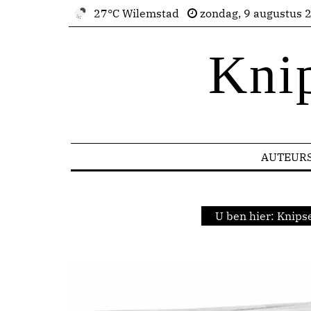
27°C Wilemstad
zondag, 9 augustus 
Kni
AUTEUR
U ben hier:
Knipse