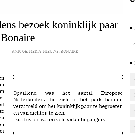
dens bezoek koninklijk paar
 Bonaire
AMIGOE
,
MEDIA
,
NIEUWS
,
BONAIRE
in
om
Opvallend was het aantal Europese
m-
Nederlanders die zich in het park hadden
it
verzameld om het koninklijk paar te begroeten
te
en van dichtbij te zien.
na
Daartussen waren vele vakantiegangers.
en
et