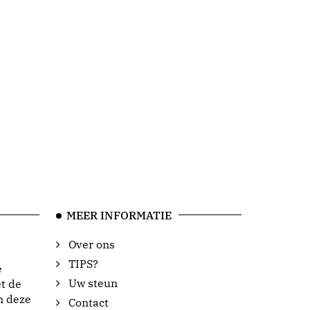
MEER INFORMATIE
Over ons
TIPS?
e
Uw steun
t de
n deze
Contact