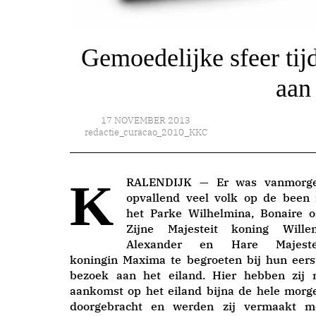
Gemoedelijke sfeer tij
aan
17 NOVEMBER 2013
redactie_curacao_2010_KKC
KRALENDIJK — Er was vanmorgen
opvallend veel volk op de been 
het Parke Wilhelmina, Bonaire 
Zijne Majesteit koning Wille
Alexander en Hare Majeste
koningin Maxima te begroeten bij hun eers
bezoek aan het eiland. Hier hebben zij 
aankomst op het eiland bijna de hele morg
doorgebracht en werden zij vermaakt m