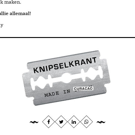
jk maken.
llie allemaal!
dy