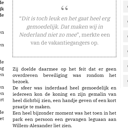
de
jk
de
“
it is toch leuk en het gaat heel erg
D
gemoedelijk. Dat maken wij in
Nederland niet zo mee
”, merkte een
van de vakantiegangers op.
en
de
ng
Zij doelde daarmee op het feit dat er geen
en
overdreven beveiliging was rondom het
bezoek.
en
De sfeer was inderdaad heel gemoedelijk en
en
iedereen kon de koning en zijn gemalin van
rt
heel dichtbij zien, een handje geven of een kort
praatje te maken.
de
Een heel bijzonder moment was het toen in het
et
park een persoon een gevangen leguaan aan
Willem-Alexander liet zien.