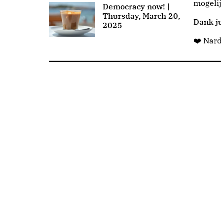
mogeli
Democracy now! |
Thursday, March 20,
Dank ju
2025
❤️ Nar