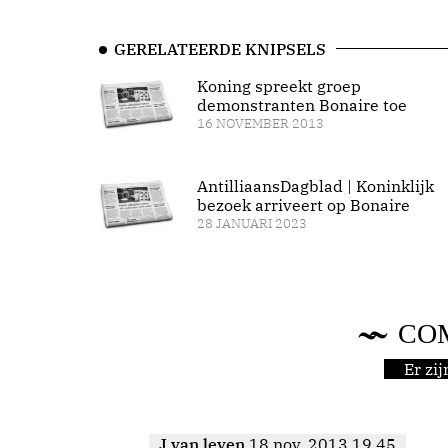
GERELATEERDE KNIPSELS
Koning spreekt groep
demonstranten Bonaire toe
16 NOVEMBER 2013
AntilliaansDagblad | Koninklijk
bezoek arriveert op Bonaire
28 JANUARI 2023
CO
Er zi
J van leyen
18 nov. 2013 19.45