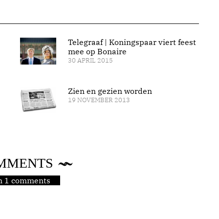
Telegraaf | Koningspaar viert feest
mee op Bonaire
30 APRIL 2015
Zien en gezien worden
19 NOVEMBER 2013
MMENTS
jn 1 comments