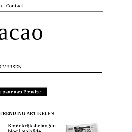
n
Contact
acao
DIVERSEN
k paar aan Bonaire
TRENDING ARTIKELEN
Koninkrijksbelangen
blog | Malafide