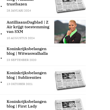
.
trustbazen
28 JANUARI 2024
AntilliaansDagblad | Z
Air krijgt toestemming
.
van SXM
10 AUGUSTUS 2024
Koninkrijksbelangen
blog | Witwaswalhalla
.
23 SEPTEMBER 2020
Koninkrijksbelangen
blog | Sublicenties
.
13 OKTOBER 2021
Koninkrijksbelangen
blog | First Lady
.