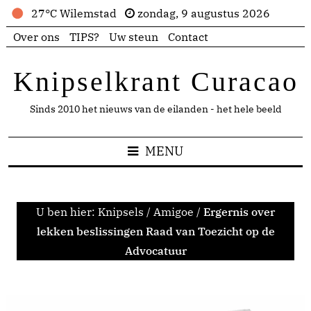
27°C Wilemstad
zondag, 9 augustus 2026
Over ons
TIPS?
Uw steun
Contact
Knipselkrant Curacao
Sinds 2010 het nieuws van de eilanden - het hele beeld
MENU
U ben hier:
Knipsels
/
Amigoe
/
Ergernis over
lekken beslissingen Raad van Toezicht op de
Advocatuur