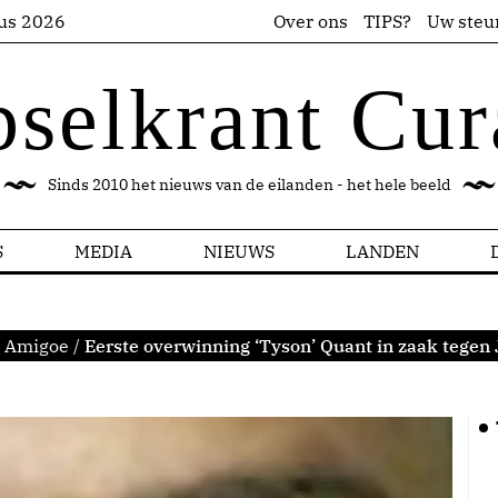
us 2026
Over ons
TIPS?
Uw steu
pselkrant Cur
Sinds 2010 het nieuws van de eilanden - het hele beeld
S
MEDIA
NIEUWS
LANDEN
Amigoe
/
Eerste overwinning ‘Tyson’ Quant in zaak tegen