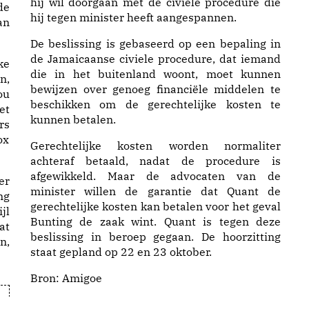
hij wil doorgaan met de civiele procedure die
de
hij tegen minister heeft aangespannen.
an
De beslissing is gebaseerd op een bepaling in
de Jamaicaanse civiele procedure, dat iemand
ke
die in het buitenland woont, moet kunnen
n,
bewijzen over genoeg financiële middelen te
ou
beschikken om de gerechtelijke kosten te
et
kunnen betalen.
rs
ox
Gerechtelijke kosten worden normaliter
achteraf betaald, nadat de procedure is
afgewikkeld. Maar de advocaten van de
er
minister willen de garantie dat Quant de
ng
gerechtelijke kosten kan betalen voor het geval
jl
Bunting de zaak wint. Quant is tegen deze
at
beslissing in beroep gegaan. De hoorzitting
n,
staat gepland op 22 en 23 oktober.
Bron:
Amigoe