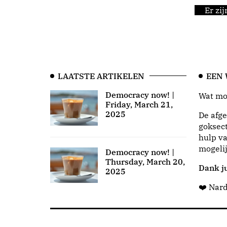
Er zi
LAATSTE ARTIKELEN
EEN
Democracy now! |
Wat moo
Friday, March 21,
2025
De afge
goksect
hulp va
mogeli
Democracy now! |
Thursday, March 20,
Dank ju
2025
❤️ Nar