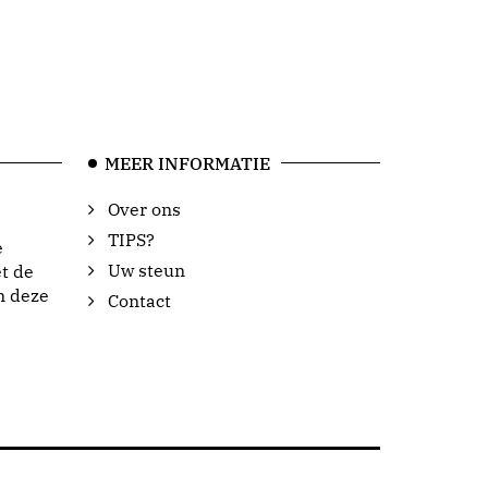
MEER INFORMATIE
Over ons
TIPS?
e
Uw steun
t de
n deze
Contact