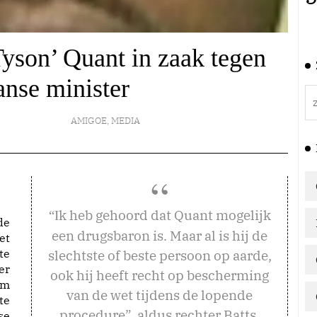
yson’ Quant in zaak tegen
nse minister
AMIGOE
,
MEDIA
k heb gehoord dat Quant mogelijk
“I
de
een drugsbaron is. Maar al is hij de
et
te
slechtste of beste persoon op aarde,
er
ook hij heeft recht op bescherming
om
van de wet tijdens de lopende
te
procedure”, aldus rechter Batts.
se