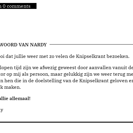
jn 0 comments
 WOORD VAN NARDY
i dat jullie weer met zo velen de Knipselkrant bezoeken.
lopen tijd zijn we afwezig geweest door aanvallen vanuit d
or op mij als persoon, maar gelukkig zijn we weer terug me
n hen die in de doelstelling van de Knipselkrant geloven e
jk maken.
llie allemaal!
dy