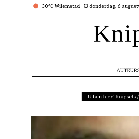
30°C Wilemstad
donderdag, 6 august
Kni
AUTEUR
U ben hier:
Knipsels
/