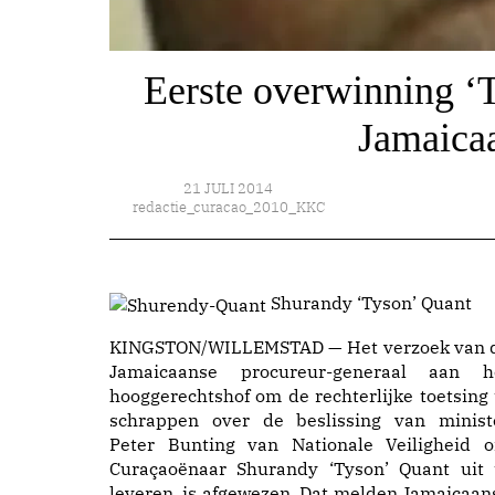
Eerste overwinning ‘T
Jamaicaa
21 JULI 2014
redactie_curacao_2010_KKC
Shurandy ‘Tyson’ Quant
KINGSTON/WILLEMSTAD — Het verzoek van 
Jamaicaanse procureur-generaal aan h
hooggerechtshof om de rechterlijke toetsing 
schrappen over de beslissing van minist
Peter Bunting van Nationale Veiligheid 
Curaçaoënaar Shurandy ‘Tyson’ Quant uit 
leveren, is afgewezen. Dat melden Jamaicaan