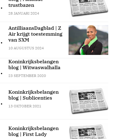
.
trustbazen
28 JANUARI 2024
AntilliaansDagblad | Z
Air krijgt toestemming
.
van SXM
10 AUGUSTUS 2024
Koninkrijksbelangen
blog | Witwaswalhalla
.
23 SEPTEMBER 2020
Koninkrijksbelangen
blog | Sublicenties
.
13 OKTOBER 2021
Koninkrijksbelangen
blog | First Lady
.