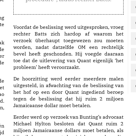
ng
te
Voordat de beslissing werd uitgesproken, vroeg
rechter Batts zich hardop af waarom het
verzoek überhaupt toegewezen zou moeten
ak
worden, nadat datzelfde OM een rechtelijk
de
bevel heeft geschonden. Hij voegde daaraan
er
toe dat de uitlevering van Quant eigenlijk ‘het
de
probleem’ heeft veroorzaakt.
De hoorzitting werd eerder meerdere malen
de
uitgesteld, in afwachting van de beslissing van
et
het hof op een door Quant ingediend beroep
ao
tegen de beslissing dat hij ruim 2 miljoen
d.
Jamaicaanse dollar moet betalen.
n,
Eerder werd op verzoek van Bunting’s advocaat
Michael Hylton besloten dat Quant ruim 2
én
miljoen Jamaicaanse dollars moet betalen, als
jd