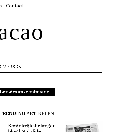
n
Contact
acao
DIVERSEN
 Jamaicaanse minister
TRENDING ARTIKELEN
Koninkrijksbelangen
blog | Malafide