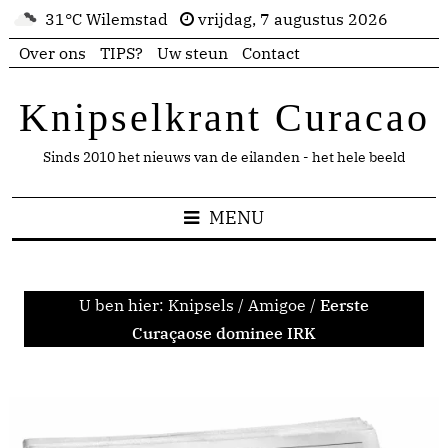
31°C Wilemstad
vrijdag, 7 augustus 2026
Over ons
TIPS?
Uw steun
Contact
Knipselkrant Curacao
Sinds 2010 het nieuws van de eilanden - het hele beeld
MENU
U ben hier:
Knipsels
/
Amigoe
/
Eerste
Curaçaose dominee IRK