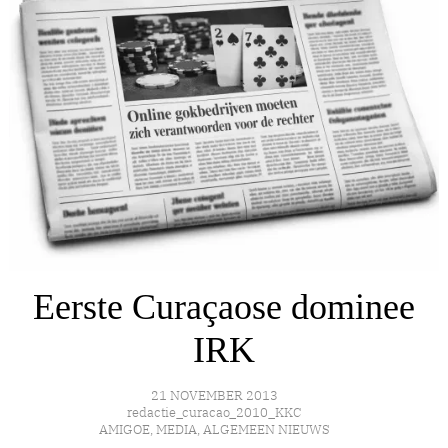
Eerste Curaçaose dominee
IRK
21 NOVEMBER 2013
redactie_curacao_2010_KKC
AMIGOE
,
MEDIA
,
ALGEMEEN NIEUWS