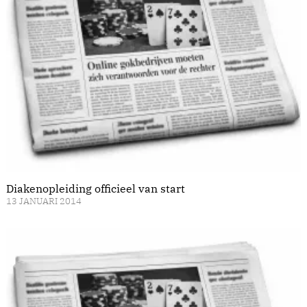
Diakenopleiding officieel van start
13 JANUARI 2014