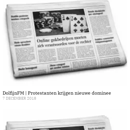
DolfijnFM | Protestanten krijgen nieuwe dominee
7 DECEMBER 2018