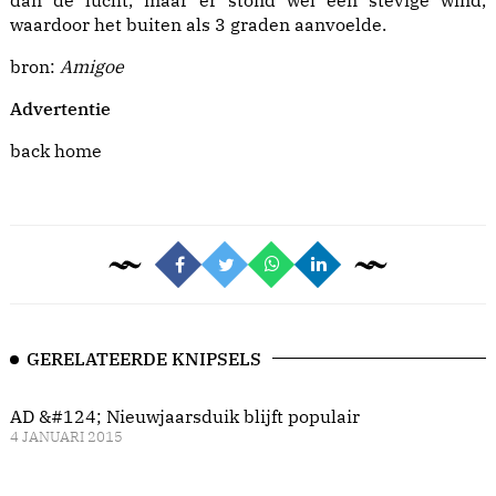
dan de lucht, maar er stond wel een stevige wind,
waardoor het buiten als 3 graden aanvoelde.
bron:
Amigoe
Advertentie
back home
GERELATEERDE KNIPSELS
AD &#124; Nieuwjaarsduik blijft populair
4 JANUARI 2015