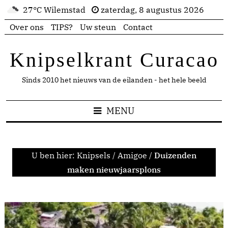
27°C Wilemstad
zaterdag, 8 augustus 2026
Over ons
TIPS?
Uw steun
Contact
Knipselkrant Curacao
Sinds 2010 het nieuws van de eilanden - het hele beeld
MENU
U ben hier:
Knipsels
/
Amigoe
/
Duizenden
maken nieuwjaarsplons