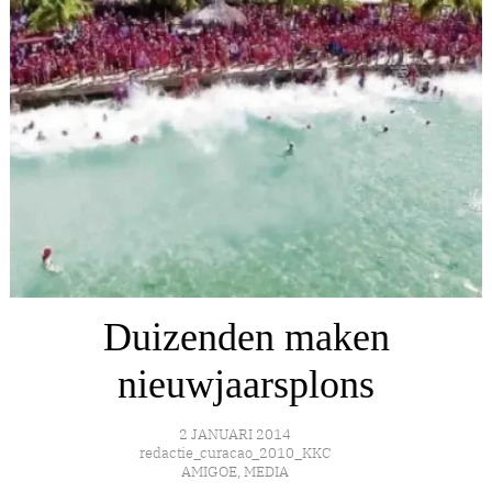
Duizenden maken
nieuwjaarsplons
2 JANUARI 2014
redactie_curacao_2010_KKC
AMIGOE
,
MEDIA