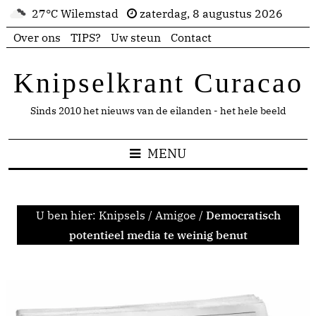
27°C Wilemstad
zaterdag, 8 augustus 2026
Over ons
TIPS?
Uw steun
Contact
Knipselkrant Curacao
Sinds 2010 het nieuws van de eilanden - het hele beeld
MENU
U ben hier:
Knipsels
/
Amigoe
/
Democratisch
potentieel media te weinig benut