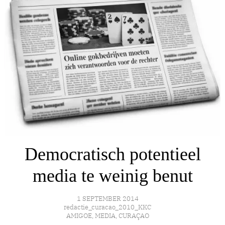
Democratisch potentieel
media te weinig benut
1 SEPTEMBER 2014
redactie_curacao_2010_KKC
AMIGOE
,
MEDIA
,
CURAÇAO