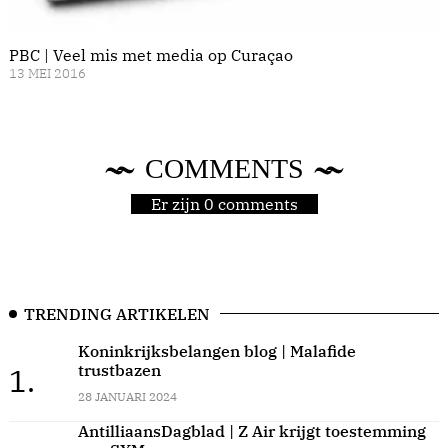
PBC | Veel mis met media op Curaçao
13 MEI 2016
COMMENTS
Er zijn 0 comments
TRENDING ARTIKELEN
Koninkrijksbelangen blog | Malafide
trustbazen
1.
28 JANUARI 2024
AntilliaansDagblad | Z Air krijgt toestemming