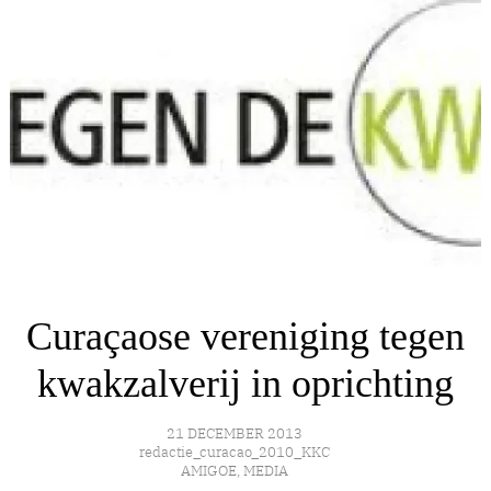
Curaçaose vereniging tegen
kwakzalverij in oprichting
21 DECEMBER 2013
redactie_curacao_2010_KKC
AMIGOE
,
MEDIA