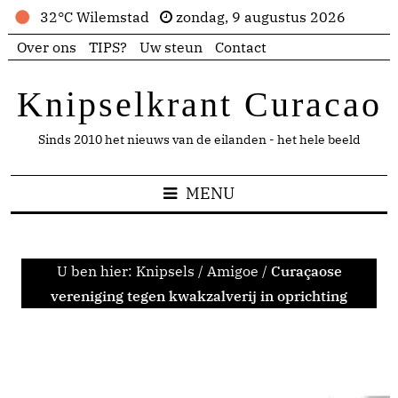
32°C Wilemstad
zondag, 9 augustus 2026
Over ons
TIPS?
Uw steun
Contact
Knipselkrant Curacao
Sinds 2010 het nieuws van de eilanden - het hele beeld
MENU
U ben hier:
Knipsels
/
Amigoe
/
Curaçaose
vereniging tegen kwakzalverij in oprichting