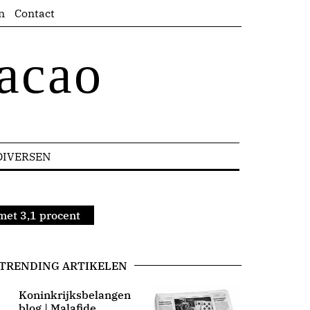
n
Contact
acao
DIVERSEN
met 3,1 procent
TRENDING ARTIKELEN
Koninkrijksbelangen
blog | Malafide