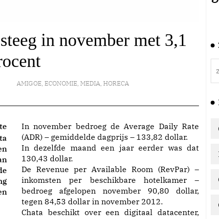
 steeg in november met 3,1
rocent
AMIGOE
,
ECONOMIE
,
MEDIA
,
HORECA
te
In november bedroeg de Average Daily Rate
(ADR) – gemiddelde dagprijs – 133,82 dollar.
ta
In dezelfde maand een jaar eerder was dat
en
130,43 dollar.
an
De Revenue per Available Room (RevPar) –
de
inkomsten per beschikbare hotelkamer –
ng
bedroeg afgelopen november 90,80 dollar,
en
tegen 84,53 dollar in november 2012.
Chata beschikt over een digitaal datacenter,