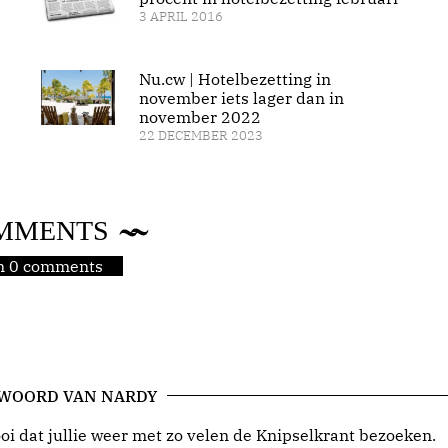
3 APRIL 2016
Nu.cw | Hotelbezetting in
november iets lager dan in
november 2022
22 DECEMBER 2023
MMENTS
jn 0 comments
 WOORD VAN NARDY
i dat jullie weer met zo velen de Knipselkrant bezoeken.