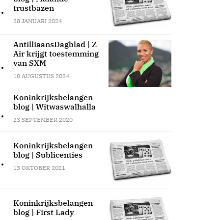
.
trustbazen
28 JANUARI 2024
AntilliaansDagblad | Z
Air krijgt toestemming
.
van SXM
10 AUGUSTUS 2024
Koninkrijksbelangen
blog | Witwaswalhalla
.
23 SEPTEMBER 2020
Koninkrijksbelangen
blog | Sublicenties
.
13 OKTOBER 2021
Koninkrijksbelangen
blog | First Lady
.