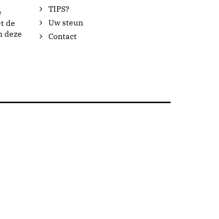
TIPS?
e
Uw steun
t de
n deze
Contact