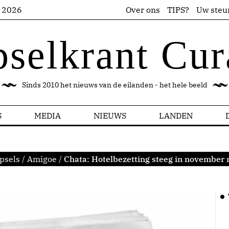
s 2026
Over ons
TIPS?
Uw steu
pselkrant Cur
Sinds 2010 het nieuws van de eilanden - het hele beeld
S
MEDIA
NIEUWS
LANDEN
psels
/
Amigoe
/
Chata: Hotelbezetting steeg in november 