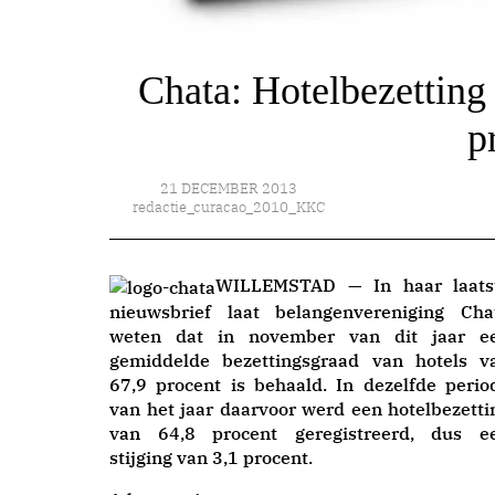
Chata: Hotelbezetting
p
21 DECEMBER 2013
redactie_curacao_2010_KKC
WILLEMSTAD — In haar laats
nieuwsbrief laat belangenvereniging Cha
weten dat in november van dit jaar e
gemiddelde bezettingsgraad van hotels v
67,9 procent is behaald. In dezelfde perio
van het jaar daarvoor werd een hotelbezetti
van 64,8 procent geregistreerd, dus e
stijging van 3,1 procent.