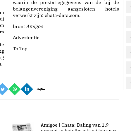
waarin de prestatiegegevens van de bij de
belangenvereniging aangesloten hotels
om
verwerkt zijn:
chata-data.com
.
ij
en
bron:
Amigoe
rs
Advertentie
te
To Top
ng
ng
.
Amigoe | Chata: Daling van 1,9
procent in hotelbezetting februari