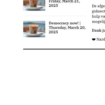
Friday, March 21,
2025
De afge
goksect
hulp va
mogeli
Democracy now! |
Thursday, March 20,
Dank ju
2025
❤️ Nar