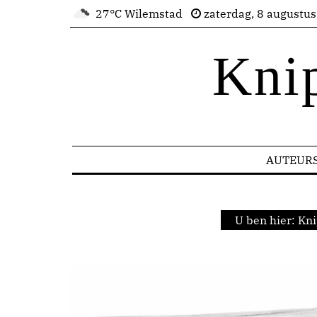
27°C Wilemstad
zaterdag, 8 augustu
Kni
AUTEUR
U ben hier:
Kni