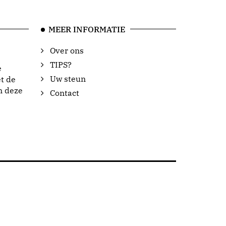
MEER INFORMATIE
Over ons
TIPS?
e
Uw steun
t de
n deze
Contact