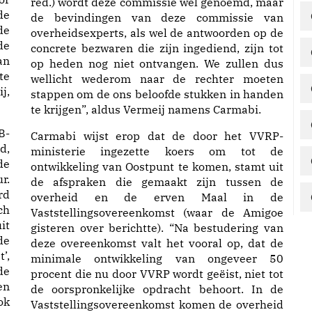
red.) wordt deze commissie wel genoemd, maar
de
de bevindingen van deze commissie van
de
overheidsexperts, als wel de antwoorden op de
de
concrete bezwaren die zijn ingediend, zijn tot
an
op heden nog niet ontvangen. We zullen dus
te
wellicht wederom naar de rechter moeten
j,
stappen om de ons beloofde stukken in handen
te krijgen”, aldus Vermeij namens Carmabi.
B-
Carmabi wijst erop dat de door het VVRP-
d,
ministerie ingezette koers om tot de
de
ontwikkeling van Oostpunt te komen, stamt uit
r.
de afspraken die gemaakt zijn tussen de
rd
overheid en de erven Maal in de
ch
Vaststellingsovereenkomst (waar de Amigoe
it
gisteren over berichtte). “Na bestudering van
de
deze overeenkomst valt het vooral op, dat de
’,
minimale ontwikkeling van ongeveer 50
de
procent die nu door VVRP wordt geëist, niet tot
en
de oorspronkelijke opdracht behoort. In de
ok
Vaststellingsovereenkomst komen de overheid