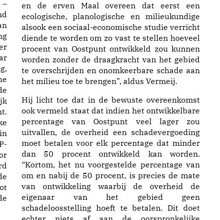
 –
en de erven Maal overeen dat eerst een
md
ecologische, planologische en milieukundige
an
alsook een sociaal-economische studie verricht
ng
diende te worden om zo vast te stellen hoeveel
er
procent van Oostpunt ontwikkeld zou kunnen
ar
worden zonder de draagkracht van het gebied
g,
te overschrijden en onomkeerbare schade aan
he
het milieu toe te brengen”, aldus Vermeij.
de
Hij licht toe dat in de bewuste overeenkomst
jk
ook vermeld staat dat indien het ontwikkelbare
t.
percentage van Oostpunt veel lager zou
ke
uitvallen, de overheid een schadevergoeding
in
moet betalen voor elk percentage dat minder
P-
dan 50 procent ontwikkeld kan worden.
or
“Kortom, het nu voorgestelde percentage van
rd
om en nabij de 50 procent, is precies de mate
de
van ontwikkeling waarbij de overheid de
ot
eigenaar van het gebied geen
de
schadeloosstelling hoeft te betalen. Dit doet
echter niets af aan de oorspronkelijke