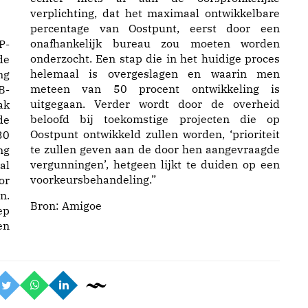
verplichting, dat het maximaal ontwikkelbare
percentage van Oostpunt, eerst door een
onafhankelijk bureau zou moeten worden
P-
onderzocht. Een stap die in het huidige proces
de
helemaal is overgeslagen en waarin men
ng
meteen van 50 procent ontwikkeling is
B-
uitgegaan. Verder wordt door de overheid
ak
beloofd bij toekomstige projecten die op
de
Oostpunt ontwikkeld zullen worden, ‘prioriteit
30
te zullen geven aan de door hen aangevraagde
ng
vergunningen’, hetgeen lijkt te duiden op een
al
voorkeursbehandeling.”
or
n.
Bron:
Amigoe
ep
en