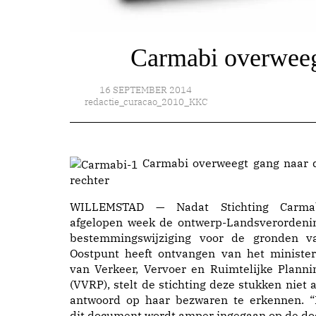
Carmabi overweegt
16 SEPTEMBER 2014
redactie_curacao_2010_KKC
Carmabi overweegt gang naar 
rechter
WILLEMSTAD — Nadat Stichting Carma
afgelopen week de ontwerp-Landsverordeni
bestemmingswijziging voor de gronden v
Oostpunt heeft ontvangen van het minister
van Verkeer, Vervoer en Ruimtelijke Planni
(VVRP), stelt de stichting deze stukken niet a
antwoord op haar bezwaren te erkennen. “
dit document wordt amper ingegaan op de do