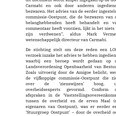
Carmabi en ook door anderen ingedien
bezwaren. Het advies van de eerder ingestel
commissie-Oostpunt, die de bezwaren van 
belanghebbenden heeft behandelt en v
commentaar heeft voorzien, lijkt in het niets 
zijn verdwenen”, aldus Mark Vermei
wetenschappelijk directeur van Carmabi.
De stichting stelt om deze reden een LO
verzoek inzake het advies te hebben ingedien
waarbij een beroep wordt gedaan op 
Landsverordening Openbaarheid van Bestuu
Zoals uitvoerig door de Amigoe belicht, we
de vijfkoppige commissie-Oostpunt die zi
over de ‘zienswijzen’ boog, u
overheidsexperts gevormd. Conform 
afspraken in de ‘Vaststellingsovereenkomst
tussen de overheid en de erven Maal (
eigenaren van Oostpunt), was er eerder e
‘Stuurgroep Oostpunt’ – door de overheid o