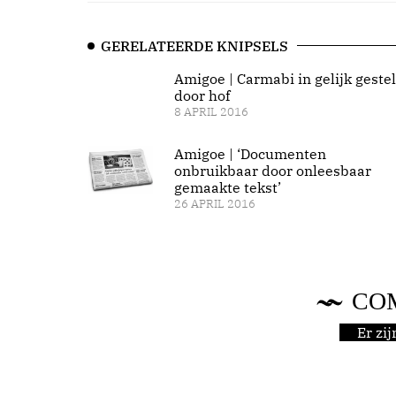
GERELATEERDE KNIPSELS
Amigoe | Carmabi in gelijk geste
door hof
8 APRIL 2016
Amigoe | ‘Documenten
onbruikbaar door onleesbaar
gemaakte tekst’
26 APRIL 2016
CO
Er zi