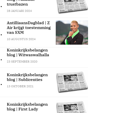
.
trustbazen
28 JANUARI 2024
AntilliaansDagblad | Z
Air krijgt toestemming
.
van SXM
10 AUGUSTUS 2024
Koninkrijksbelangen
blog | Witwaswalhalla
.
23 SEPTEMBER 2020
Koninkrijksbelangen
blog | Sublicenties
.
13 OKTOBER 2021
Koninkrijksbelangen
blog | First Lady
.