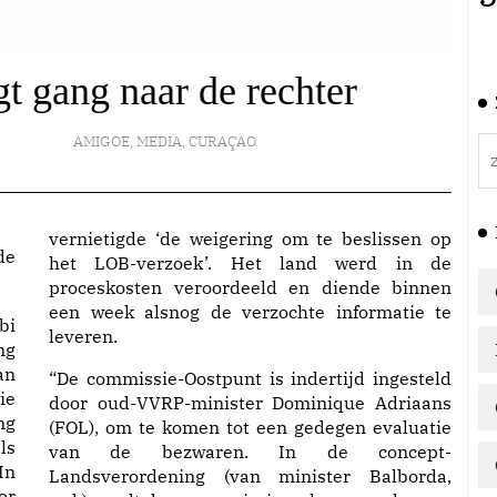
 gang naar de rechter
AMIGOE
,
MEDIA
,
CURAÇAO
vernietigde ‘de weigering om te beslissen op
de
het LOB-verzoek’. Het land werd in de
proceskosten veroordeeld en diende binnen
een week alsnog de verzochte informatie te
bi
leveren.
ng
an
“De commissie-Oostpunt is indertijd ingesteld
ie
door oud-VVRP-minister Dominique Adriaans
ng
(FOL), om te komen tot een gedegen evaluatie
ls
van de bezwaren. In de concept-
In
Landsverordening (van minister Balborda,
or