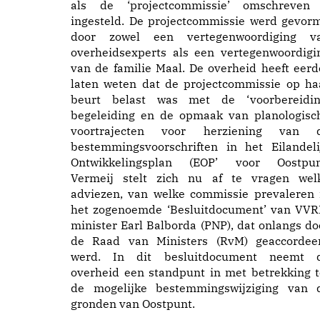
als de ‘projectcommissie’ omschreven
ingesteld. De projectcommissie werd gevor
door zowel een vertegenwoordiging v
overheidsexperts als een vertegenwoordigi
van de familie Maal. De overheid heeft eerd
laten weten dat de projectcommissie op ha
beurt belast was met de ‘voorbereidin
begeleiding en de opmaak van planologisc
voortrajecten voor herziening van 
bestemmingsvoorschriften in het Eilandeli
Ontwikkelingsplan (EOP’ voor Oostpun
Vermeij stelt zich nu af te vragen wel
adviezen, van welke commissie prevaleren 
het zogenoemde ‘Besluitdocument’ van VVR
minister Earl Balborda (PNP), dat onlangs do
de Raad van Ministers (RvM) geaccordee
werd. In dit besluitdocument neemt 
overheid een standpunt in met betrekking t
de mogelijke bestemmingswijziging van 
gronden van Oostpunt.