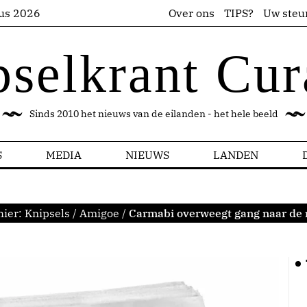
us 2026
Over ons
TIPS?
Uw steu
pselkrant Cur
Sinds 2010 het nieuws van de eilanden - het hele beeld
S
MEDIA
NIEUWS
LANDEN
hier:
Knipsels
/
Amigoe
/
Carmabi overweegt gang naar de 