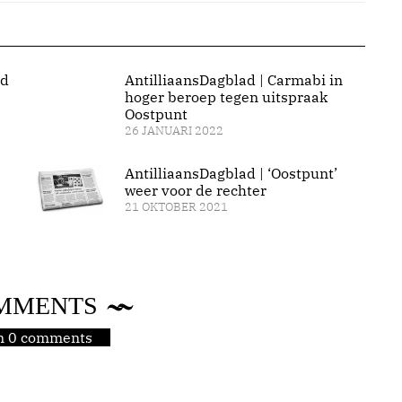
ld
AntilliaansDagblad | Carmabi in
hoger beroep tegen uitspraak
Oostpunt
26 JANUARI 2022
AntilliaansDagblad | ‘Oostpunt’
weer voor de rechter
21 OKTOBER 2021
MMENTS
jn 0 comments