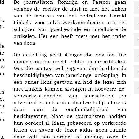
id
De journalisten Romeijn en Pastoor gaan
volgens de rechter de mist in met het linken
van de facturen van het bedrijf van Harold
ek
Linkels voor advieswerkzaamheden aan het
de
schrijven van goedgezinde en ingefluisterde
artikelen. Het een heeft niets met het ander
van doen.
de
te
Op de zitting geeft Amigoe dat ook toe. Die
an
nuancering ontbreekt echter in de artikelen.
ns
Was die context wel gegeven, dan hadden de
an
beschuldigingen van jarenlange 'omkoping' in
een ander licht gestaan en had de lezer zich
met Linkels kunnen afvragen in hoeverre ne­
en
venwerkzaamheden van journalisten en
et
advertenties in kranten daadwerkelijk afbreuk
en
doen aan de onafhankelijkheid van
er
berichtgeving. Maar de journalisten hadden
en
hun oordeel al klaar, gebaseerd op verkeerde
feiten en gaven de lezer aldus geen ruimte
daar zelf een oordeel of mening over te
 &