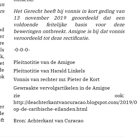
un
rs
Het Gerecht heeft bij vonnis in kort geding van
13 november 2019 geoordeeld dat een
voldoende feitelijke basis voor deze
ad
beweringen ontbreekt. Amigoe is bij dat vonnis
er
veroordeeld tot deze rectificatie.
re
ls
-0-0-0-
k,
Pleitnotitie van de Amigoe
et
de
Pleitnotitie van Harald Linkels
ok
Vonnis van rechter mr. Pieter de Kort
Gewraakte vervolgartikelen in de Amigoe
zie ook:
http://deachterkantvancuracao.blogspot.com/2019/09
er
op-de-caribische-eilanden.html
de
ft
Bron:
Achterkant van Curacao