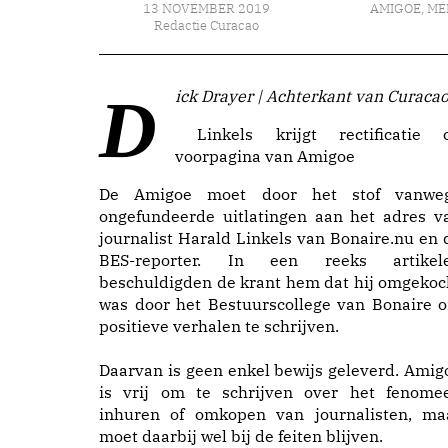
13 NOVEMBER 2019
AMIGOE
,
ME
Redactie Curacao
Dick Drayer | Achterkant van Curaca
Linkels krijgt rectificatie 
voorpagina van Amigoe
De Amigoe moet door het stof vanwe
ongefundeerde uitlatingen aan het adres v
journalist Harald Linkels van Bonaire.nu en 
BES-reporter. In een reeks artikel
beschuldigden de krant hem dat hij omgekoc
was door het Bestuurscollege van Bonaire 
positieve verhalen te schrijven.
Daarvan is geen enkel bewijs geleverd. Amig
is vrij om te schrijven over het fenome
inhuren of omkopen van journalisten, ma
moet daarbij wel bij de feiten blijven.