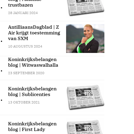
.
trustbazen
28 JANUARI 2024
AntilliaansDagblad | Z
Air krijgt toestemming
.
van SXM
10 AUGUSTUS 2024
Koninkrijksbelangen
blog | Witwaswalhalla
.
23 SEPTEMBER 2020
Koninkrijksbelangen
blog | Sublicenties
.
13 OKTOBER 2021
Koninkrijksbelangen
blog | First Lady
.