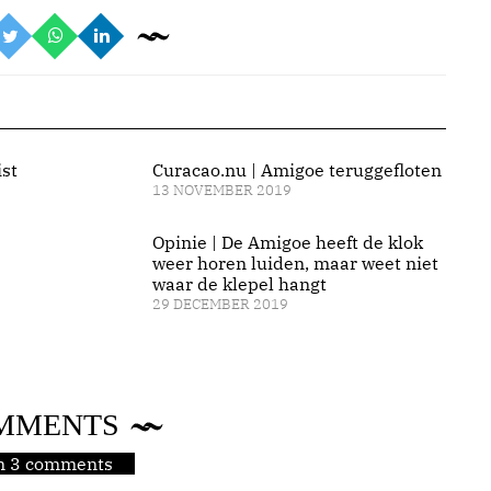
ist
Curacao.nu | Amigoe teruggefloten
13 NOVEMBER 2019
Opinie | De Amigoe heeft de klok
weer horen luiden, maar weet niet
waar de klepel hangt
29 DECEMBER 2019
MMENTS
jn 3 comments