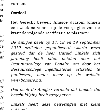
vormen.
er
mt
Oordeel
ze
de
Het Gerecht beveelt Amigoe daarom binnen
een week na vonnis op de voorpagina van de
krant de volgende rectificatie te plaatsen:
en
et
De Amigoe heeft op 17, 18 en 19 september
de
2019 artikelen gepubliceerd waarin werd
jn
gesteld dat de heer Harald Linkels zich
at
jarenlang heeft laten betalen door het
Bestuurscollege van Bonaire om door het
Bestuurscollege ingefluisterde artikelen te
publiceren, onder meer op de website
www.bonaire.nu.
ij
ar
Ook heeft de Amigoe vermeld dat Linkels die
le
beschuldiging heeft toegegeven.
ls
en
Linkels heeft deze beweringen met klem
et
ontkend.