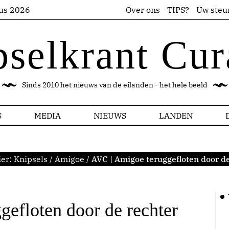
us 2026
Over ons
TIPS?
Uw steu
pselkrant Cur
Sinds 2010 het nieuws van de eilanden - het hele beeld
S
MEDIA
NIEUWS
LANDEN
ier:
Knipsels
/
Amigoe
/
AVC | Amigoe teruggefloten door de
efloten door de rechter