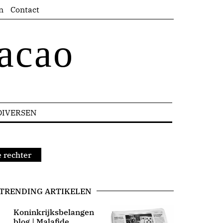
n
Contact
acao
DIVERSEN
 rechter
TRENDING ARTIKELEN
Koninkrijksbelangen
blog | Malafide