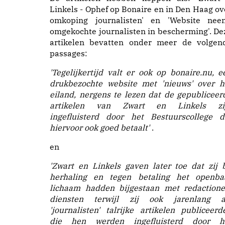
Linkels - Ophef op Bonaire en in Den Haag ov
omko­ping journalisten' en 'Website nee
omgekochte journalisten in bescherming'. De
artikelen bevatten onder meer de volgen
passages:
'Tegelijkertijd valt er ook op bonaire.nu, e
drukbezochte website met 'nieuws' over h
eiland, nergens te lezen dat de gepubliceer
artikelen van Zwart en Linkels zi
ingefluisterd door het Be­stuurscollege d
hiervoor ook goed betaalt'
.
en
'Zwart en Linkels gaven later toe dat zij b
herhaling en tegen betaling het openba
lichaam hadden bijgestaan met redactione
diensten terwijl zij ook jarenlang a
'journalisten' talrijke artikelen publiceerd
die hen werden ingefluisterd door h