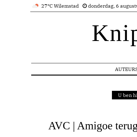
27°C Wilemstad
donderdag, 6 august
Kni
AUTEUR
U ben h
AVC | Amigoe terugg