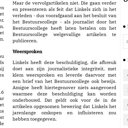
Maar de vervolgartikelen niet. Die gaan verder
en
en presenteren als feit dat Linkels zich in het
et
verleden - dus voorafgaand aan het besluit van
r.
het Bestuurscollege - als journalist door het
n.
Bestuurscollege heeft laten betalen om het
et
Bestuurscollege welgevallige artikelen te
n.
publiceren.
Weersproken
au
ds
Linkels heeft deze beschuldiging, die afbreuk
ij
doet aan zijn journalistieke integriteit, met
es
klem weersproken en leverde daarvoor met
een brief van het Bestuurscollege ook bewijs.
Amigoe heeft hiertegenover niets aangevoerd
16
waarmee deze beschuldiging kan worden
ar
onderbouwd. Dat geldt ook voor de in de
et
artikelen opgenomen bewering dat Linkels het
us
jarenlange omkopen en influisteren zou
st
hebben toegegeven.
de