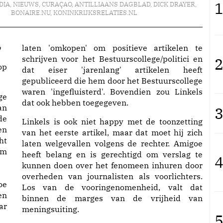
1
DIA
,
NIEUWS
,
CURAÇAO
,
ANTILLIAANS DAGBLAD
,
DICK DRAYER
,
BONAIRE.NU
,
KONINKRIJKSRELATIES.NL
o
laten 'omkopen' om positieve artikelen te
schrijven voor het Bestuurscollege/politici en
2
op
dat eiser 'jarenlang' artikelen heeft
gepubliceerd die hem door het Bestuurscollege
waren 'ingefluisterd'. Bovendien zou Linkels
ge
dat ook hebben toegegeven.
an
3
de
Linkels is ook niet happy met de toonzetting
en
van het eerste artikel, maar dat moet hij zich
ht
laten welgevallen volgens de rechter. Amigoe
om
heeft belang en is gerechtigd om verslag te
4
kunnen doen over het fenomeen inhuren door
overheden van journalisten als voorlichters.
oe
Los van de vooringenomenheid, valt dat
en
binnen de marges van de vrijheid van
ar
meningsuiting.
5