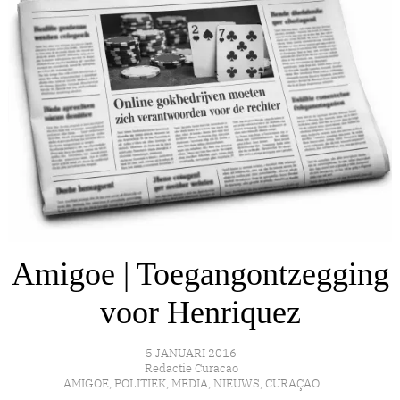
Amigoe | Toegangontzegging
voor Henriquez
5 JANUARI 2016
Redactie Curacao
AMIGOE
,
POLITIEK
,
MEDIA
,
NIEUWS
,
CURAÇAO