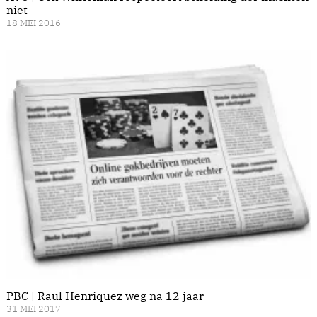
niet
18 MEI 2016
PBC | Raul Henriquez weg na 12 jaar
31 MEI 2017