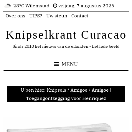
28°C Wilemstad
vrijdag, 7 augustus 2026
Over ons
TIPS?
Uw steun
Contact
Knipselkrant Curacao
Sinds 2010 het nieuws van de eilanden - het hele beeld
MENU
U ben hier:
Knipsels
/
Amigoe
/
Amigoe |
Toegangontzegging voor Henriquez