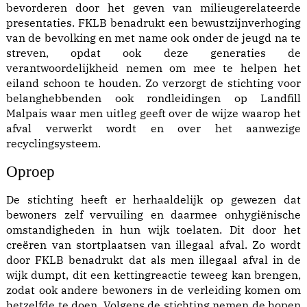
bevorderen door het geven van milieugerelateerde
presentaties. FKLB benadrukt een bewustzijnverhoging
van de bevolking en met name ook onder de jeugd na te
streven, opdat ook deze generaties de
verantwoordelijkheid nemen om mee te helpen het
eiland schoon te houden. Zo verzorgt de stichting voor
belanghebbenden ook rondleidingen op Landfill
Malpais waar men uitleg geeft over de wijze waarop het
afval verwerkt wordt en over het aanwezige
recyclingsysteem.
Opro
ep
De stichting heeft er herhaaldelijk op gewezen dat
bewoners zelf vervuiling en daarmee onhygiënische
omstandigheden in hun wijk toelaten. Dit door het
creëren van stortplaatsen van illegaal afval. Zo wordt
door FKLB benadrukt dat als men illegaal afval in de
wijk dumpt, dit een kettingreactie teweeg kan brengen,
zodat ook andere bewoners in de verleiding komen om
hetzelfde te doen. Volgens de stichting nemen de hopen