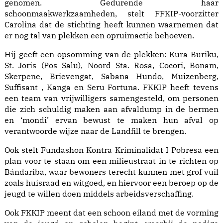
genomen. Gedurende haar
schoonmaakwerkzaamheden, stelt FFKIP-voorzitter
Carolina dat de stichting heeft kunnen waarnemen dat
er nog tal van plekken een opruimactie behoeven.
Hij geeft een opsomming van de plekken: Kura Buriku,
St. Joris (Pos Salu), Noord Sta. Rosa, Cocori, Bonam,
Skerpene, Brievengat, Sabana Hundo, Muizenberg,
Suffisant , Kanga en Seru Fortuna. FKKIP heeft tevens
een team van vrijwilligers samengesteld, om personen
die zich schuldig maken aan afvaldump in de bermen
en ‘mondi’ ervan bewust te maken hun afval op
verantwoorde wijze naar de Landfill te brengen.
Ook stelt Fundashon Kontra Kriminalidat I Pobresa een
plan voor te staan om een milieustraat in te richten op
Bándariba, waar bewoners terecht kunnen met grof vuil
zoals huisraad en witgoed, en hiervoor een beroep op de
jeugd te willen doen middels arbeidsverschaffing.
Ook FKKIP meent dat een schoon eiland met de vorming