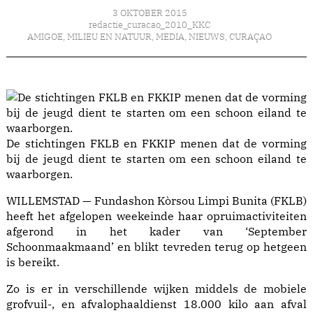
3 OKTOBER 2015
redactie_curacao_2010_KKC
AMIGOE
,
MILIEU EN NATUUR
,
MEDIA
,
NIEUWS
,
CURAÇAO
De stichtingen FKLB en FKKIP menen dat de vorming
bij de jeugd dient te starten om een schoon eiland te
waarborgen.
WILLEMSTAD — Fundashon Kòrsou Limpi Bunita (FKLB)
heeft het afgelopen weekeinde haar opruimactiviteiten
afgerond in het kader van ‘September
Schoonmaakmaand’ en blikt tevreden terug op hetgeen
is bereikt.
Zo is er in verschillende wijken middels de mobiele
grofvuil-, en afvalophaaldienst 18.000 kilo aan afval