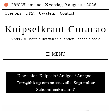
28°C Wilemstad
zondag, 9 augustus 2026
Over ons
TIPS?
Uw steun
Contact
Knipselkrant Curacao
Sinds 2010 het nieuws van de eilanden - het hele beeld
MENU
U ben hier:
Knipsels
/
Amigoe
/
Amigoe |
Terugblik op een succesvolle ‘September
Schoonmaakmaand’