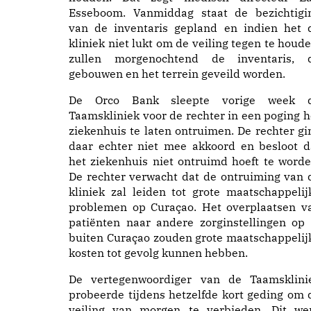
Esseboom. Vanmiddag staat de bezichtigi
van de inventaris gepland en indien het 
kliniek niet lukt om de veiling tegen te houde
zullen morgenochtend de inventaris, 
gebouwen en het terrein geveild worden.
De Orco Bank sleepte vorige week 
Taamskliniek voor de rechter in een poging h
ziekenhuis te laten ontruimen. De rechter gi
daar echter niet mee akkoord en besloot d
het ziekenhuis niet ontruimd hoeft te worde
De rechter verwacht dat de ontruiming van 
kliniek zal leiden tot grote maatschappelij
problemen op Curaçao. Het overplaatsen v
patiënten naar andere zorginstellingen op 
buiten Curaçao zouden grote maatschappelij
kosten tot gevolg kunnen hebben.
De vertegenwoordiger van de Taamsklini
probeerde tijdens hetzelfde kort geding om 
veiling van morgen te verbieden. Dit we