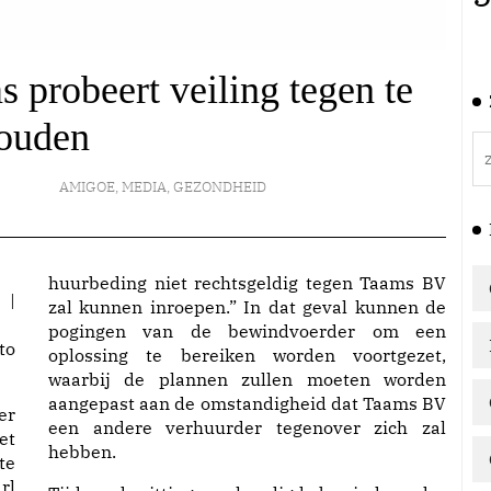
probeert veiling tegen te
ouden
AMIGOE
,
MEDIA
,
GEZONDHEID
huurbeding niet rechtsgeldig tegen Taams BV
zal kunnen inroepen.” In dat geval kunnen de
pogingen van de bewindvoerder om een
to
oplossing te bereiken worden voortgezet,
waarbij de plannen zullen moeten worden
aangepast aan de omstandigheid dat Taams BV
er
een andere verhuurder tegenover zich zal
et
hebben.
te
rl