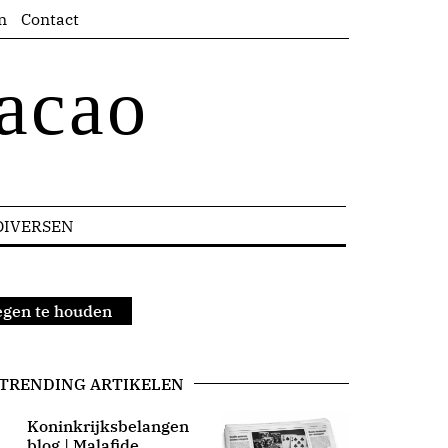
n
Contact
acao
DIVERSEN
egen te houden
TRENDING ARTIKELEN
Koninkrijksbelangen
blog | Malafide