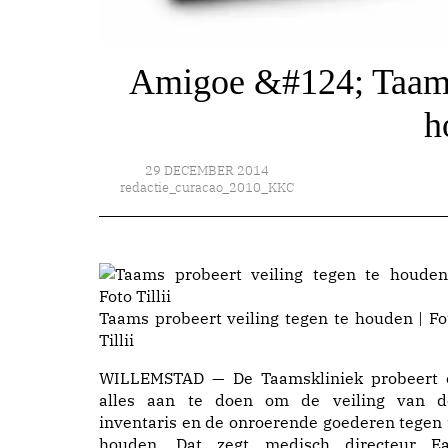
Amigoe &#124; Taams 
h
29 DECEMBER 2014
redactie_curacao_2010_KKC
Taams probeert veiling tegen te houden | Fo
Tillii
WILLEMSTAD — De Taamskliniek probeert 
alles aan te doen om de veiling van d
inventaris en de onroerende goederen tegen 
houden. Dat zegt medisch directeur Ea