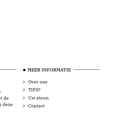
MEER INFORMATIE
Over ons
TIPS?
e
Uw steun
t de
n deze
Contact