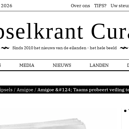
s 2026
Over ons
TIPS?
Uw steu
pselkrant Cur
Sinds 2010 het nieuws van de eilanden - het hele beeld
S
MEDIA
NIEUWS
LANDEN
ipsels
/
Amigoe
/
Amigoe &#124; Taams probeert veiling t