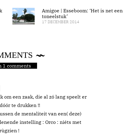
k
Amigoe | Esseboom: ‘Het is net een
toneelstuk’
17 DECEMBER 2014
MMENTS
jn 1 comments
 om een zaak, die al zó lang speelt er
dóór te drukken !!
tussen de mentaliteit van een( deze)
lenende instelling : Orco : niéts met
rùgzien !