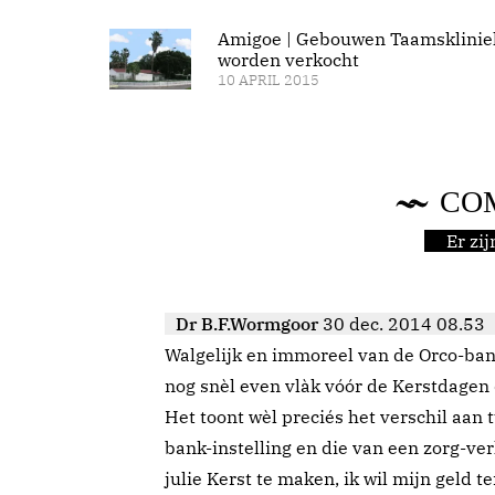
Amigoe | Gebouwen Taamsklinie
worden verkocht
10 APRIL 2015
CO
Er zi
Dr B.F.Wormgoor
30 dec. 2014 08.53
Walgelijk en immoreel van de Orco-bank
nog snèl even vlàk vóór de Kerstdagen 
Het toont wèl preciés het verschil aan 
bank-instelling en die van een zorg-ver
julie Kerst te maken, ik wil mijn geld te