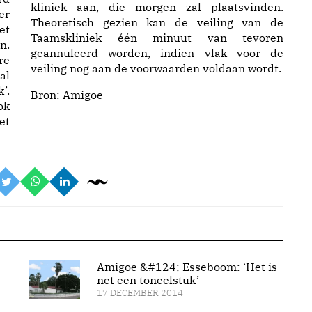
kliniek aan, die morgen zal plaatsvinden.
er
Theoretisch gezien kan de veiling van de
et
Taamskliniek één minuut van tevoren
n.
geannuleerd worden, indien vlak voor de
re
veiling nog aan de voorwaarden voldaan wordt.
al
’.
Bron:
Amigoe
ok
et
Amigoe &#124; Esseboom: ‘Het is
net een toneelstuk’
17 DECEMBER 2014