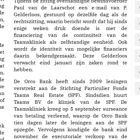
Tijdens de zitting overhandigde bewindvoerder
ng
Paul van de Laarschot een e-mail van P.
de
Gelderloos, gestuurd op dezelfde dag als de
n,
rechtszitting, waarin bericht wordt dat hij sinds
de
enige weken druk doende is met de
financiering van de continuïteit van de
Taamskliniek als zelfstandige eenheid. Ook
de
wordt de identiteit van mogelijke financiers
et
daarin bekendgemaakt. Deze Gelderloos
ng
verwacht eind januari zijn zaken rond te
at
hebben.
n.
de
De Orco Bank heeft sinds 2009 leningen
ke
verstrekt aan de Stichting Particulier Fonds
an
Taams Real Estate (SPF). Sindsdien huurt
of
Taams BV de kliniek van de SPF. De
ke
Taamskliniek kreeg op 5 september surseance
van betaling verleend, waarop de Orco Bank
tien dagen later de leningen aan de SPF
ek
opzegde. Vervolgens kondigde de bank eind
de
november de executoriale verkoop van de
rd