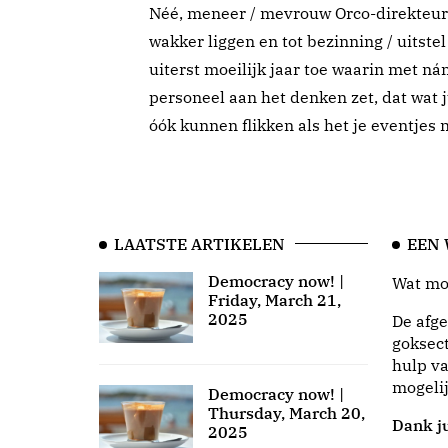
Néé, meneer / mevrouw Orco-direkteur /
wakker liggen en tot bezinning / uitste
uiterst moeilijk jaar toe waarin met nám
personeel aan het denken zet, dat wat ju
óók kunnen flikken als het je eventjes ni
LAATSTE ARTIKELEN
EEN
Democracy now! |
Wat moo
Friday, March 21,
2025
De afge
goksect
hulp va
mogeli
Democracy now! |
Thursday, March 20,
Dank ju
2025