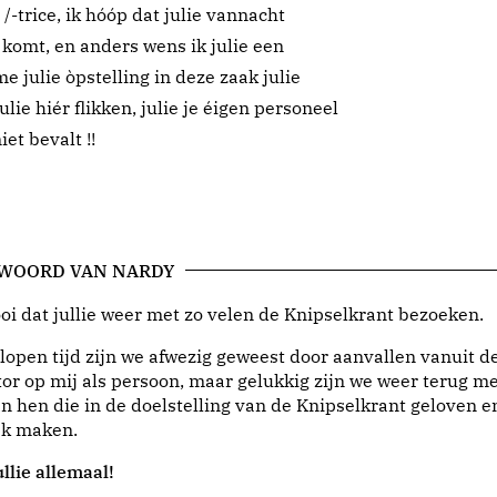
-trice, ik hóóp dat julie vannacht
l komt, en anders wens ik julie een
e julie òpstelling in deze zaak julie
lie hiér flikken, julie je éigen personeel
et bevalt !!
 WOORD VAN NARDY
i dat jullie weer met zo velen de Knipselkrant bezoeken.
lopen tijd zijn we afwezig geweest door aanvallen vanuit d
or op mij als persoon, maar gelukkig zijn we weer terug me
n hen die in de doelstelling van de Knipselkrant geloven e
jk maken.
llie allemaal!