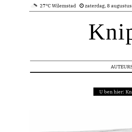
27°C Wilemstad
zaterdag, 8 augustu
Kni
AUTEUR
U ben hier:
Kn