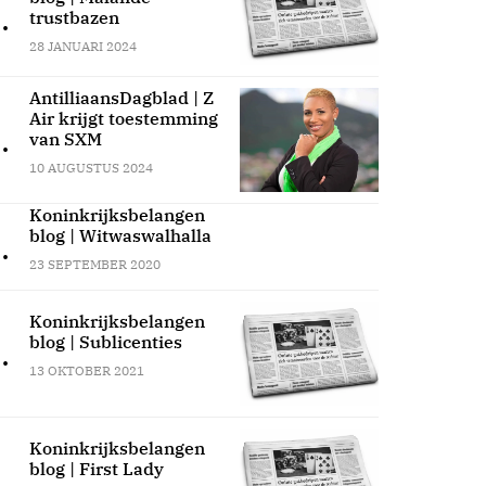
.
trustbazen
28 JANUARI 2024
AntilliaansDagblad | Z
Air krijgt toestemming
.
van SXM
10 AUGUSTUS 2024
Koninkrijksbelangen
blog | Witwaswalhalla
.
23 SEPTEMBER 2020
Koninkrijksbelangen
blog | Sublicenties
.
13 OKTOBER 2021
Koninkrijksbelangen
blog | First Lady
.