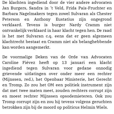
De klachten ingediend door de vier andere advocaten
Jan Burgers, Sandra in ’t Veld, Frida Pais-Fruchter en
Barbara Nagelmakers tegen zowel Sulvaran als Chester
Peterson en Anthony Eustatius zijn ongegrond
verklaard. Tevens is burger Nardy Cramm niet
ontvankelijk verklaard in haar klacht tegen hen. De raad
is het met Sulvaran c.q. eens dat er geen algemeen
klachtrecht bestaat en Cramm niet als belanghebbende
kan worden aangemerkt.
De voormalige Deken van de Orde van Advocaten
Caroline Fiévez heeft op 13 januari een klacht
ingediend tegen Sulvaran voor gedane onnodig
grievende uitlatingen over onder meer een rechter
(Mijnssen, red.), het Openbaar Ministerie, het Gerecht
en Tromp. Zo zou het OM een politiek instrument zijn
dat met twee maten meet, zouden rechters corrupt zijn
en moest rechter Mijnssen opsodemieteren. Ook zou
Tromp corrupt zijn en zou hij tevens volgens geruchten
betrokken zijn bij de moord op politicus Helmin Wiels.