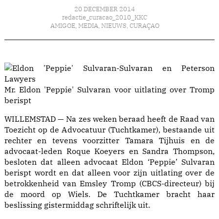
20 DECEMBER 2014
redactie_curacao_2010_KKC
AMIGOE
,
MEDIA
,
NIEUWS
,
CURAÇAO
Mr. Eldon 'Peppie' Sulvaran voor uitlating over Tromp
berispt
WILLEMSTAD — Na zes weken beraad heeft de Raad van
Toezicht op de Advocatuur (Tuchtkamer), bestaande uit
rechter en tevens voorzitter Tamara Tijhuis en de
advocaat-leden Roque Koeyers en Sandra Thompson,
besloten dat alleen advocaat Eldon ‘Peppie’ Sulvaran
berispt wordt en dat alleen voor zijn uitlating over de
betrokkenheid van Emsley Tromp (CBCS-directeur) bij
de moord op Wiels. De Tuchtkamer bracht haar
beslissing gistermiddag schriftelijk uit.