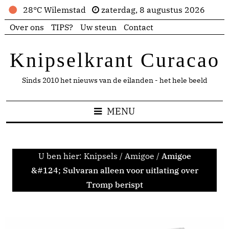
28°C Wilemstad
zaterdag, 8 augustus 2026
Over ons
TIPS?
Uw steun
Contact
Knipselkrant Curacao
Sinds 2010 het nieuws van de eilanden - het hele beeld
MENU
U ben hier:
Knipsels
/
Amigoe
/
Amigoe
&#124; Sulvaran alleen voor uitlating over
Tromp berispt