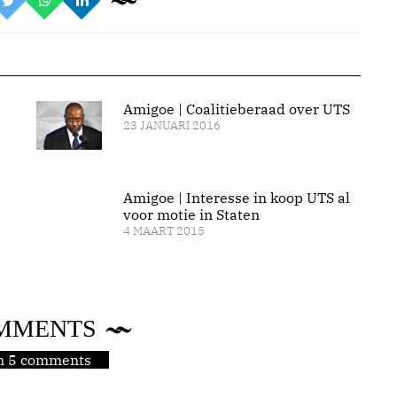
Amigoe | Coalitieberaad over UTS
23 JANUARI 2016
Amigoe | Interesse in koop UTS al
voor motie in Staten
4 MAART 2015
MMENTS
jn 5 comments