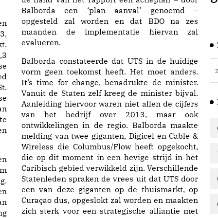
Balborda een ‘plan aanval’ genoemd –
opgesteld zal worden en dat BDO na zes
en
maanden de implementatie hiervan zal
3,
evalueren.
t.
,3
Balborda constateerde dat UTS in de huidige
se
vorm geen toekomst heeft. Het moet anders.
ed
It’s time for change, benadrukte de minister.
t.
Vanuit de Staten zelf kreeg de minister bijval.
se
Aanleiding hiervoor waren niet allen de cijfers
an
van het bedrijf over 2013, maar ook
te
ontwikkelingen in de regio. Balborda maakte
en
melding van twee giganten, Digicel en Cable &
Wireless die Columbus/Flow heeft opgekocht,
die op dit moment in een hevige strijd in het
en
Caribisch gebied verwikkeld zijn. Verschillende
am
Statenleden spraken de vrees uit dat UTS door
g.
een van deze giganten op de thuismarkt, op
en
Curaçao dus, opgeslokt zal worden en maakten
an
zich sterk voor een strategische alliantie met
ng