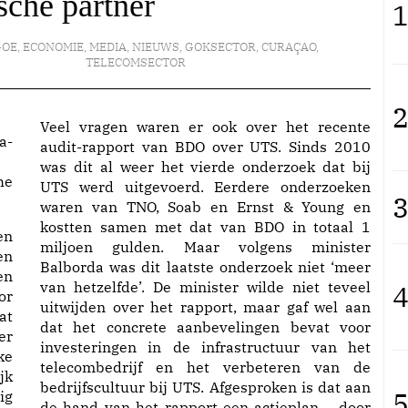
ische partner
1
GOE
,
ECONOMIE
,
MEDIA
,
NIEUWS
,
GOKSECTOR
,
CURAÇAO
,
TELECOMSECTOR
2
Veel vragen waren er ook over het recente
audit-rapport van BDO over UTS. Sinds 2010
was dit al weer het vierde onderzoek dat bij
he
UTS werd uitgevoerd. Eerdere onderzoeken
3
waren van TNO, Soab en Ernst & Young en
kostten samen met dat van BDO in totaal 1
en
miljoen gulden. Maar volgens minister
en
Balborda was dit laatste onderzoek niet ‘meer
en
van hetzelfde’. De minister wilde niet teveel
4
or
uitwijden over het rapport, maar gaf wel aan
at
dat het concrete aanbevelingen bevat voor
er
investeringen in de infrastructuur van het
ke
telecombedrijf en het verbeteren van de
jk
bedrijfscultuur bij UTS. Afgesproken is dat aan
5
ig
de hand van het rapport een actieplan – door