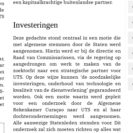
een kapitaalkrachtige buitenlandse partner.
en
de
TS
Investeringe
n
Deze gedachte stond centraal in een motie die
met algemene stemmen door de Staten werd
aangenomen. Hierin werd er bij de directie en
Raad van Commissarissen, via de regering op
r,
aangedrongen om werk te maken van de
ar
zoektocht naar een strategische partner voor
an
UTS. Op deze wijze kunnen ‘de noodzakelijke
er
investeringen, onderhoud van technologie en
n.
kwaliteit van de dienstverlening’ gegarandeerd
S-
worden. Ook een motie waarin werd gepleit
et
voor een onderzoek door de Algemene
et
Rekenkamer Curaçao naar UTS en al haar
dochterondernemingen werd aangenomen.
Alle aanwezige Statenleden stemden voor. Dit
onderzoek zal zich moeten richten op alles wat