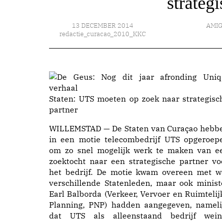
strateg
13 DECEMBER 2014
AMI
redactie_curacao_2010_KKC
Staten: UTS moeten op zoek naar strategisc
partner
WILLEMSTAD — De Staten van Curaçao hebb
in een motie telecombedrijf UTS opgeroep
om zo snel mogelijk werk te maken van e
zoektocht naar een strategische partner vo
het bedrijf. De motie kwam overeen met w
verschillende Statenleden, maar ook minist
Earl Balborda (Verkeer, Vervoer en Ruimtelij
Planning, PNP) hadden aangegeven, nameli
dat UTS als alleenstaand bedrijf wein