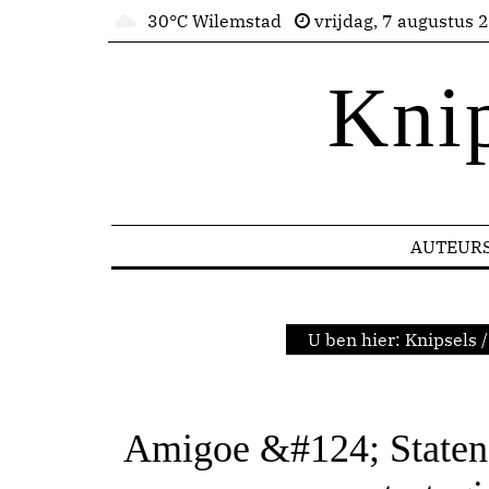
30°C Wilemstad
vrijdag, 7 augustus 
Kni
AUTEUR
U ben hier:
Knipsels
/
Amigoe &#124; Staten