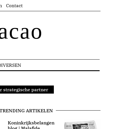
n
Contact
acao
DIVERSEN
 strategische partner
TRENDING ARTIKELEN
Koninkrijksbelangen
blog | Malafide