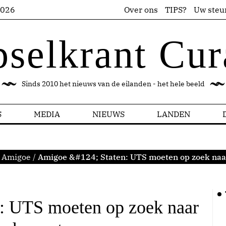
2026
Over ons
TIPS?
Uw steu
pselkrant Cur
Sinds 2010 het nieuws van de eilanden - het hele beeld
S
MEDIA
NIEUWS
LANDEN
Amigoe
/
Amigoe &#124; Staten: UTS moeten op zoek naar
: UTS moeten op zoek naar