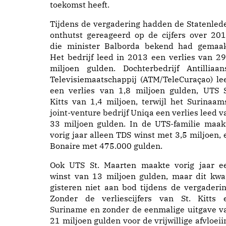
toekomst heeft.
Tijdens de vergadering hadden de Statenled
onthutst gereageerd op de cijfers over 201
die minister Balborda bekend had gemaak
Het bedrijf leed in 2013 een verlies van 29
miljoen gulden. Dochterbedrijf Antilliaan
Televisiemaatschappij (ATM/TeleCuraçao) le
een verlies van 1,8 miljoen gulden, UTS S
Kitts van 1,4 miljoen, terwijl het Surinaam
joint-venture bedrijf Uniqa een verlies leed v
33 miljoen gulden. In de UTS-familie maak
vorig jaar alleen TDS winst met 3,5 miljoen, 
Bonaire met 475.000 gulden.
Ook UTS St. Maarten maakte vorig jaar e
winst van 13 miljoen gulden, maar dit kw
gisteren niet aan bod tijdens de vergaderin
Zonder de verliescijfers van St. Kitts 
Suriname en zonder de eenmalige uitgave v
21 miljoen gulden voor de vrijwillige afvloeii