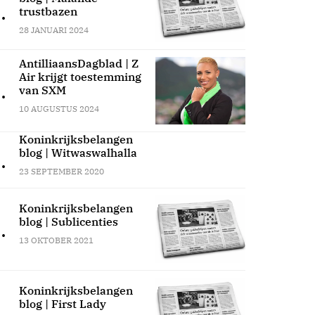
.
trustbazen
28 JANUARI 2024
AntilliaansDagblad | Z
Air krijgt toestemming
.
van SXM
10 AUGUSTUS 2024
Koninkrijksbelangen
blog | Witwaswalhalla
.
23 SEPTEMBER 2020
Koninkrijksbelangen
blog | Sublicenties
.
13 OKTOBER 2021
Koninkrijksbelangen
blog | First Lady
.