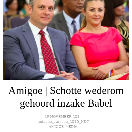
Amigoe | Schotte wederom
gehoord inzake Babel
29 NOVEMBER 2014
redactie_curacao_2010_KKC
AMIGOE
,
MEDIA