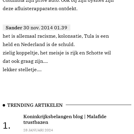
Columbia zijn privé auto. Ook bij zijn bysites zijn
deze afluisterapparaten ontdekt.
Sander
30 nov. 2014 01.39
het is allemaal racisme, kolonsatie, Tula is een
held en Nederland is de schuld.
zielig koppeltje, het meisje is rijk en Schotte wil
dat ook graag zijn....
lekker stelletje....
TRENDING ARTIKELEN
Koninkrijksbelangen blog | Malafide
trustbazen
1.
28 JANUARI 2024