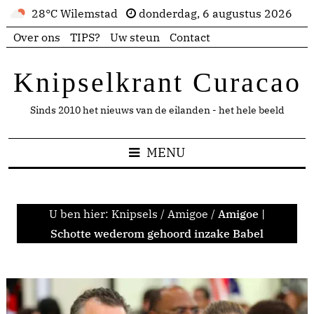
28°C Wilemstad
donderdag, 6 augustus 2026
Over ons
TIPS?
Uw steun
Contact
Knipselkrant Curacao
Sinds 2010 het nieuws van de eilanden - het hele beeld
MENU
U ben hier:
Knipsels
/
Amigoe
/
Amigoe |
Schotte wederom gehoord inzake Babel