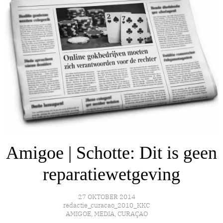
Amigoe | Schotte: Dit is geen
reparatiewetgeving
27 OKTOBER 2014
redactie_curacao_2010_KKC
AMIGOE
,
MEDIA
,
CURAÇAO