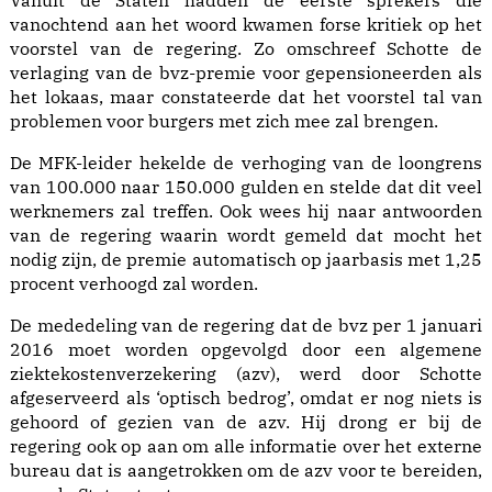
Vanuit de Staten hadden de eerste sprekers die
vanochtend aan het woord kwamen forse kritiek op het
voorstel van de regering. Zo omschreef Schotte de
verlaging van de bvz-premie voor gepensioneerden als
het lokaas, maar constateerde dat het voorstel tal van
problemen voor burgers met zich mee zal brengen.
De MFK-leider hekelde de verhoging van de loongrens
van 100.000 naar 150.000 gulden en stelde dat dit veel
werknemers zal treffen. Ook wees hij naar antwoorden
van de regering waarin wordt gemeld dat mocht het
nodig zijn, de premie automatisch op jaarbasis met 1,25
procent verhoogd zal worden.
De mededeling van de regering dat de bvz per 1 januari
2016 moet worden opgevolgd door een algemene
ziektekostenverzekering (azv), werd door Schotte
afgeserveerd als ‘optisch bedrog’, omdat er nog niets is
gehoord of gezien van de azv. Hij drong er bij de
regering ook op aan om alle informatie over het externe
bureau dat is aangetrokken om de azv voor te bereiden,