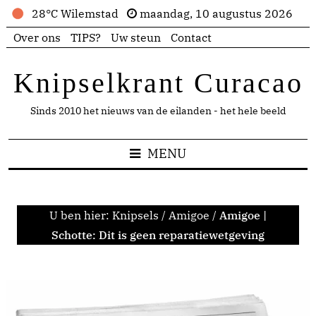
28°C Wilemstad
maandag, 10 augustus 2026
Over ons
TIPS?
Uw steun
Contact
Knipselkrant Curacao
Sinds 2010 het nieuws van de eilanden - het hele beeld
MENU
U ben hier:
Knipsels
/
Amigoe
/
Amigoe |
Schotte: Dit is geen reparatiewetgeving