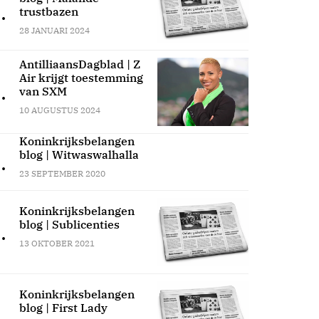
.
trustbazen
28 JANUARI 2024
AntilliaansDagblad | Z
Air krijgt toestemming
.
van SXM
10 AUGUSTUS 2024
Koninkrijksbelangen
blog | Witwaswalhalla
.
23 SEPTEMBER 2020
Koninkrijksbelangen
blog | Sublicenties
.
13 OKTOBER 2021
Koninkrijksbelangen
blog | First Lady
.