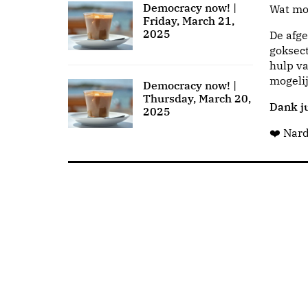
Democracy now! |
Wat moo
Friday, March 21,
2025
De afge
goksect
hulp va
mogeli
Democracy now! |
Thursday, March 20,
Dank ju
2025
❤️ Nar