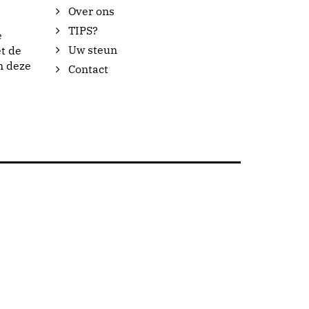
Over ons
TIPS?
e
Uw steun
t de
n deze
Contact