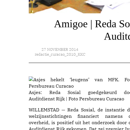
Amigoe | Reda So
Auditd
27 NOVEMBER 2014
redactie_curacao_2010_KKC
Asjes: Reda Sosial goedgekeurd do
Auditdienst Rijk | Foto Persbureau Curacao
WILLEMSTAD — Reda Sosial, de instantie d
welzijnsstichtingen financiert namens 
overheid, is positief uit het onderzoek door 
Auditdienst Rijk gekomen. Dat zei premier Iv