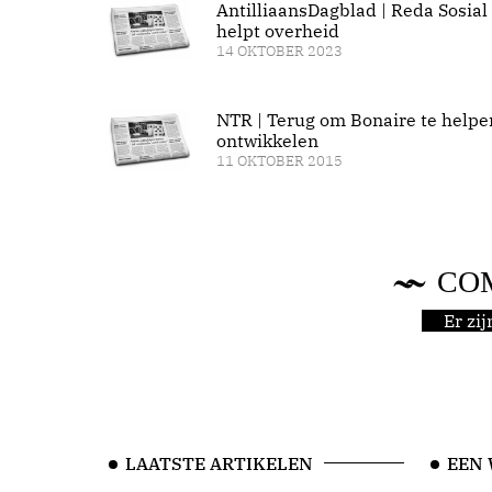
AntilliaansDagblad | Reda Sosial
helpt overheid
14 OKTOBER 2023
NTR | Terug om Bonaire te helpe
ontwikkelen
11 OKTOBER 2015
CO
Er zi
LAATSTE ARTIKELEN
EEN