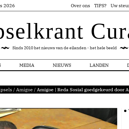
us 2026
Over ons
TIPS?
Uw steu
pselkrant Cur
Sinds 2010 het nieuws van de eilanden - het hele beeld
S
MEDIA
NIEUWS
LANDEN
ipsels
/
Amigoe
/
Amigoe | Reda Sosial goedgekeurd door A