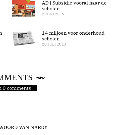
AD | Subsidie vooral naar de
scholen
2 JUNI 2019
n
14 miljoen voor onderhoud
scholen
20 JULI 2013
MMENTS
jn 0 comments
 WOORD VAN NARDY