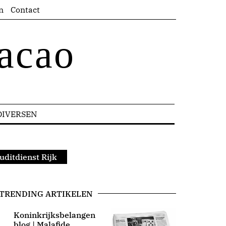
n
Contact
acao
DIVERSEN
uditdienst Rijk
TRENDING ARTIKELEN
Koninkrijksbelangen
blog | Malafide