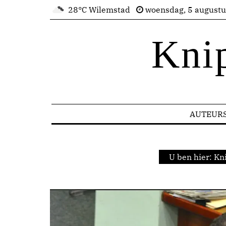
28°C Wilemstad
woensdag, 5 august
Kni
AUTEUR
U ben hier:
Kn