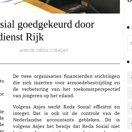
sial goedgekeurd door
ienst Rijk
AMIGOE
,
MEDIA
,
CURAÇAO
De twee organisaties financierden stichtingen
die zich inzetten voor armoedebestrijding en
de verbetering van het toekomstperspectief
or
van jongeren op het eiland.
Volgens Asjes werkt Reda Sosial efficiënt en
ie
integer. Dat is ook uit de controle van de
de
Nederlandse accountants gebleken. Dit is
de
volgens Asjes het bewijs dat Reda Sosial niet
ar