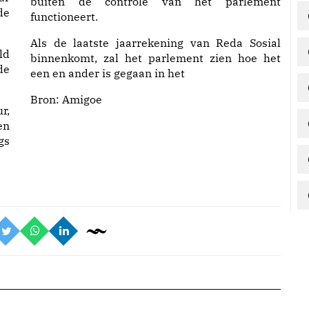
buiten de controle van het parlement
de
functioneert.
Als de laatste jaarrekening van Reda Sosial
ld
binnenkomt, zal het parlement zien hoe het
de
een en ander is gegaan in het
Bron: Amigoe
r,
en
gs