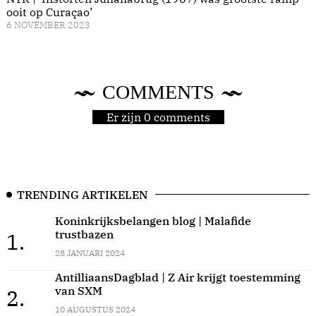
ooit op Curaçao’
6 NOVEMBER 2023
COMMENTS
Er zijn 0 comments
TRENDING ARTIKELEN
Koninkrijksbelangen blog | Malafide
trustbazen
1.
28 JANUARI 2024
AntilliaansDagblad | Z Air krijgt toestemming
van SXM
2.
10 AUGUSTUS 2024