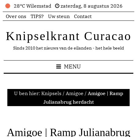
28°C Wilemstad
zaterdag, 8 augustus 2026
Over ons
TIPS?
Uw steun
Contact
Knipselkrant Curacao
Sinds 2010 het nieuws van de eilanden - het hele beeld
MENU
U ben hier:
Knipsels
/
Amigoe
/
Amigoe | Ramp
Julianabrug herdacht
Amigoe | Ramp Julianabrug