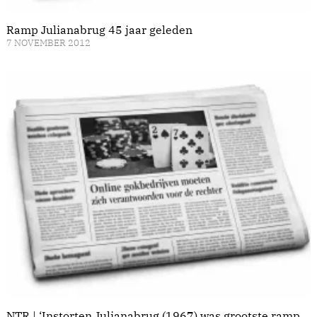
Ramp Julianabrug 45 jaar geleden
7 NOVEMBER 2012
NTR | ‘Instorten Julianabrug (1967) was grootste ramp