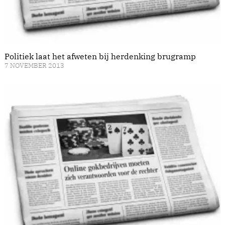
Politiek laat het afweten bij herdenking brugramp
7 NOVEMBER 2013