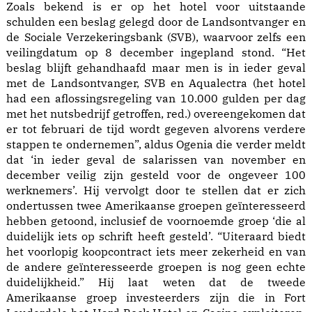
Zoals bekend is er op het hotel voor uitstaande
schulden een beslag gelegd door de Landsontvanger en
de Sociale Verzekeringsbank (SVB), waarvoor zelfs een
veilingdatum op 8 december ingepland stond. “Het
beslag blijft gehandhaafd maar men is in ieder geval
met de Landsontvanger, SVB en Aqualectra (het hotel
had een aflossingsregeling van 10.000 gulden per dag
met het nutsbedrijf getroffen, red.) overeengekomen dat
er tot februari de tijd wordt gegeven alvorens verdere
stappen te ondernemen”, aldus Ogenia die verder meldt
dat ‘in ieder geval de salarissen van november en
december veilig zijn gesteld voor de ongeveer 100
werknemers’. Hij vervolgt door te stellen dat er zich
ondertussen twee Amerikaanse groepen geïnteresseerd
hebben getoond, inclusief de voornoemde groep ‘die al
duidelijk iets op schrift heeft gesteld’. “Uiteraard biedt
het voorlopig koopcontract iets meer zekerheid en van
de andere geïnteresseerde groepen is nog geen echte
duidelijkheid.” Hij laat weten dat de tweede
Amerikaanse groep investeerders zijn die in Fort