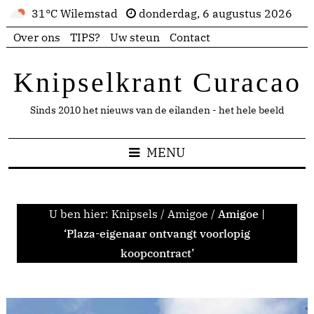
31°C Wilemstad
donderdag, 6 augustus 2026
Over ons
TIPS?
Uw steun
Contact
Knipselkrant Curacao
Sinds 2010 het nieuws van de eilanden - het hele beeld
MENU
U ben hier:
Knipsels
/
Amigoe
/
Amigoe |
‘Plaza-eigenaar ontvangt voorlopig
koopcontract’