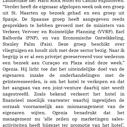
Lauderdale het Hard Rock Hotel en Casino exploiteren.
“Verder heeft de eigenaar afgelopen week ook een groep
uit St. Maarten op bezoek gehad en een groep uit
Spanje. De Spaanse groep heeft aangegeven reeds
gesprekken te hebben gevoerd met de ministers van
Verkeer, Vervoer en Ruimtelijke Planning (VVRP), Earl
Balborda (PNP), en van Economische Ontwikkeling,
Stanley Palm (Pais). Deze groep beschikt over
vliegtuigen en houdt zich met deze sector bezig. Naar ik
begrijp is er al een privéjet gereserveerd voor wederom
een bezoek aan Curaçao en Plaza eind deze week.”
Ogenia. Hij licht toe dat het uiteindelijke doel van de
eigenaren inzake de onderhandelingen met de
geïnteresseerden, is om het hotel te verkopen en dat
het aangaan van een joint-venture daarbij niet wordt
nagestreefd. Zoals bekend verkeert het hotel in
financieel moeilijk vaarwater waarbij ingewijden de
oorzaak voornamelijk aan mismanagement van de
eigenaren wijten. Ogenia benadrukt dat het
management nu ‘alle zeilen op marketingen sales-
activiteiten heeft bijgezet ter promotie van het hotel’.