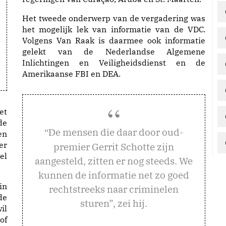
Het tweede onderwerp van de vergadering was
het mogelijk lek van informatie van de VDC.
Volgens Van Raak is daarmee ook informatie
gelekt van de Nederlandse Algemene
Inlichtingen en Veiligheidsdienst en de
Amerikaanse FBI en DEA.
et
de
e mensen die daar door oud-
“D
en
er
premier Gerrit Schotte zijn
el
aangesteld, zitten er nog steeds. We
kunnen de informatie net zo goed
in
rechtstreeks naar criminelen
de
sturen”, zei hij.
il
of