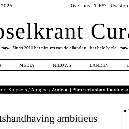
s 2026
Over ons
TIPS?
Uw steu
pselkrant Cur
Sinds 2010 het nieuws van de eilanden - het hele beeld
S
MEDIA
NIEUWS
LANDEN
ier:
Knipsels
/
Amigoe
/
Amigoe | Plan rechtshandhaving a
tshandhaving ambitieus