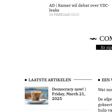
AD | Kamer wil debat over VDC-
leaks
26 FEBRUARI 2015
CO
Er zi
LAATSTE ARTIKELEN
EEN
Democracy now! |
Wat moo
Friday, March 21,
2025
De afge
goksect
hulp va