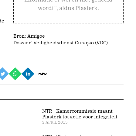
wordt”, aldus Plasterk.
de
Bron:
Amigoe
Dossier: Veiligheidsdienst Curaçao (VDC)
NTR | Kamercommissie maant
e
Plasterk tot actie voor integriteit
2 APRIL 2015