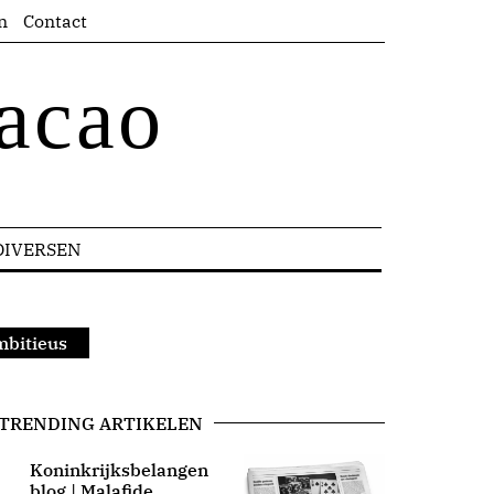
n
Contact
acao
DIVERSEN
mbitieus
TRENDING ARTIKELEN
Koninkrijksbelangen
blog | Malafide