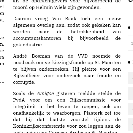
als de opdrachtgevers voor bijvoorbeeld de
et
moord op Helmin Wiels zijn gevonden.
en
Daarom vroeg Van Raak toch een nieuw
t,
algemeen overleg aan, zodat ook gekeken kan
worden naar de betrokkenheid van
we
accountantskantoren bij bijvoorbeeld de
n,
gokindustrie.
ie
André Bosman van de VVD noemde de
ra
noodzaak om verkiezingsfraude op St. Maarten
in
te blijven onderzoeken. Hij pleitte voor een
Rijksofficier voor onderzoek naar fraude en
corruptie.
Zoals de
Amigoe
gisteren meldde stelde de
PvdA voor om een Rijkscommissie voor
integriteit in het leven te roepen, ook om
onafhankelijk te waarborgen. Plasterk zei toe
dat hij dat laatste voorstel tijdens de
Koninkrijksconferentie voor zou leggen aan de
regeringen van Curaçao, Aruba en St. Maarten.