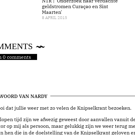
NTR | 'Onderzoek naar verdachte
geldstromen Curaçao en Sint
Maarten'
8 APRIL 2015
MMENTS
jn 0 comments
 WOORD VAN NARDY
i dat jullie weer met zo velen de Knipselkrant bezoeken.
lopen tijd zijn we afwezig geweest door aanvallen vanuit d
or op mij als persoon, maar gelukkig zijn we weer terug me
n hen die in de doelstelling van de Knipselkrant geloven e