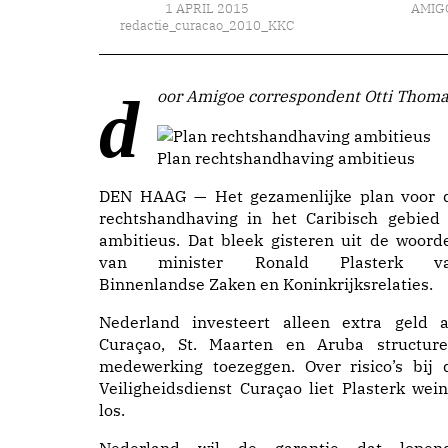
1 APRIL 2015
AMIG
redactie_curacao_2010_KKC
door Amigoe correspondent Otti Thom
Plan rechtshandhaving ambitieus
DEN HAAG — Het gezamenlijke plan voor 
rechtshandhaving in het Caribisch gebied 
ambitieus. Dat bleek gisteren uit de woord
van minister Ronald Plasterk v
Binnenlandse Zaken en Koninkrijksrelaties.
Nederland investeert alleen extra geld a
Curaçao, St. Maarten en Aruba structure
medewerking toezeggen. Over risico’s bij 
Veiligheidsdienst Curaçao liet Plasterk wein
los.
Nederland wil de garantie dat lopen