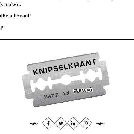
jk maken.
llie allemaal!
dy