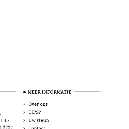
MEER INFORMATIE
Over ons
TIPS?
e
Uw steun
t de
n deze
Contact