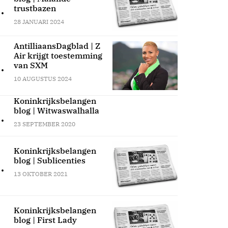
.
trustbazen
28 JANUARI 2024
AntilliaansDagblad | Z
Air krijgt toestemming
.
van SXM
10 AUGUSTUS 2024
Koninkrijksbelangen
blog | Witwaswalhalla
.
23 SEPTEMBER 2020
Koninkrijksbelangen
blog | Sublicenties
.
13 OKTOBER 2021
Koninkrijksbelangen
blog | First Lady
.