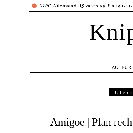
28°C Wilemstad
zaterdag, 8 augustu
Kni
AUTEUR
U ben h
Amigoe | Plan rech