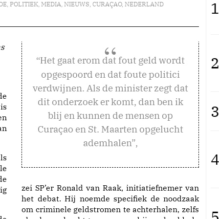
1
OE
,
POLITIEK
,
MEDIA
,
NIEUWS
,
CURAÇAO
,
NEDERLAND
as
2
et gaat erom dat fout geld wordt
“H
opgespoord en dat foute politici
verdwijnen. Als de minister zegt dat
de
dit onderzoek er komt, dan ben ik
3
is
blij en kunnen de mensen op
en
Curaçao en St. Maarten opgelucht
an
ademhalen”,
4
ls
le
de
zei SP’er Ronald van Raak, initiatiefnemer van
ig
het debat. Hij noemde specifiek de noodzaak
om criminele geldstromen te achterhalen, zelfs
5
de