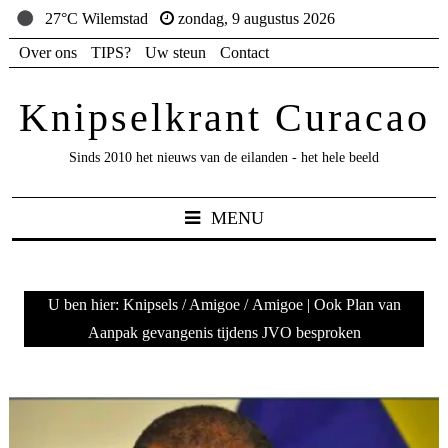
27°C Wilemstad
zondag, 9 augustus 2026
Over ons
TIPS?
Uw steun
Contact
Knipselkrant Curacao
Sinds 2010 het nieuws van de eilanden - het hele beeld
MENU
U ben hier:
Knipsels
/
Amigoe
/
Amigoe | Ook Plan van
Aanpak gevangenis tijdens JVO besproken