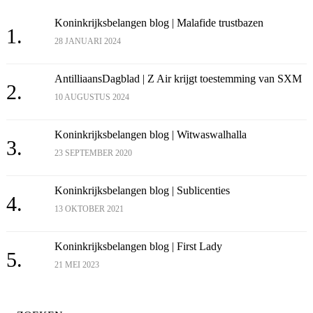
Koninkrijksbelangen blog | Malafide trustbazen
1.
28 JANUARI 2024
AntilliaansDagblad | Z Air krijgt toestemming van SXM
2.
10 AUGUSTUS 2024
Koninkrijksbelangen blog | Witwaswalhalla
3.
23 SEPTEMBER 2020
Koninkrijksbelangen blog | Sublicenties
4.
13 OKTOBER 2021
Koninkrijksbelangen blog | First Lady
5.
21 MEI 2023