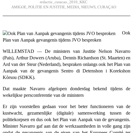
redactie_curacao_2010_KKC
AMIGOE
,
POLITIE EN JUSTITIE
,
MEDIA
,
NIEUWS
,
CURAÇAO
Ook
Plan van Aanpak gevangenis tijdens JVO besproken
WILLEMSTAD — De ministers van Justitie Nelson Navarro
(Pais), Arthur Dowers (Aruba), Dennis Richardson (St. Maarten) en
Ard van der Steur (Nederland), bespraken onlangs ook het Plan van
Aanpak van de gevangenis Sentro di Detenshon i Korekshon
Kòrsou (SDKK).
Dat maakte Navarro afgelopen donderdag bekend tijdens de
wekelijkse persconferentie van de ministers
Er zijn voorstellen gedaan voor het beter functioneren van de
kustwacht, gezamenlijke (digitale) samenwerking tussen de
politiekorpsen en dus ook het Plan van Aanpak van de gevangenis.
Minister Navarro gaf aan dat de werkzaamheden in volle gang zijn
opdat de gevangenis aan de eisen van het Europees Comité ter