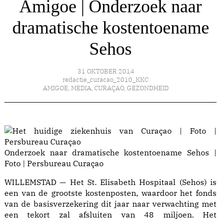
Amigoe | Onderzoek naar
dramatische kostentoename
Sehos
31 OKTOBER 2014
redactie_curacao_2010_KKC
AMIGOE
,
MEDIA
,
CURAÇAO
,
GEZONDHEID
Onderzoek naar dramatische kostentoename Sehos |
Foto | Persbureau Curaçao
WILLEMSTAD — Het St. Elisabeth Hospitaal (Sehos) is
een van de grootste kostenposten, waardoor het fonds
van de basisverzekering dit jaar naar verwachting met
een tekort zal afsluiten van 48 miljoen. Het