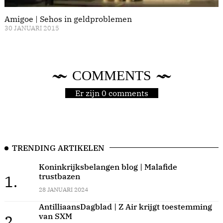
Amigoe | Sehos in geldproblemen
30 JANUARI 2015
COMMENTS
Er zijn 0 comments
TRENDING ARTIKELEN
Koninkrijksbelangen blog | Malafide
trustbazen
1.
28 JANUARI 2024
AntilliaansDagblad | Z Air krijgt toestemming
van SXM
2.