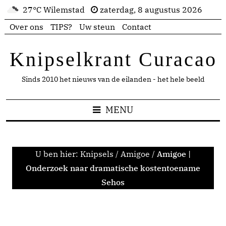
27°C Wilemstad
zaterdag, 8 augustus 2026
Over ons
TIPS?
Uw steun
Contact
Knipselkrant Curacao
Sinds 2010 het nieuws van de eilanden - het hele beeld
MENU
U ben hier:
Knipsels
/
Amigoe
/
Amigoe |
Onderzoek naar dramatische kostentoename
Sehos