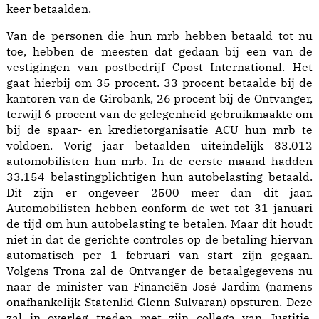
keer betaalden.
Van de personen die hun mrb hebben betaald tot nu
toe, hebben de meesten dat gedaan bij een van de
vestigingen van postbedrijf Cpost International. Het
gaat hierbij om 35 procent. 33 procent betaalde bij de
kantoren van de Girobank, 26 procent bij de Ontvanger,
terwijl 6 procent van de gelegenheid gebruikmaakte om
bij de spaar- en kredietorganisatie ACU hun mrb te
voldoen. Vorig jaar betaalden uiteindelijk 83.012
automobilisten hun mrb. In de eerste maand hadden
33.154 belastingplichtigen hun autobelasting betaald.
Dit zijn er ongeveer 2500 meer dan dit jaar.
Automobilisten hebben conform de wet tot 31 januari
de tijd om hun autobelasting te betalen. Maar dit houdt
niet in dat de gerichte controles op de betaling hiervan
automatisch per 1 februari van start zijn gegaan.
Volgens Trona zal de Ontvanger de betaalgegevens nu
naar de minister van Financiën José Jardim (namens
onafhankelijk Statenlid Glenn Sulvaran) opsturen. Deze
zal in overleg treden met zijn collega van Justitie,