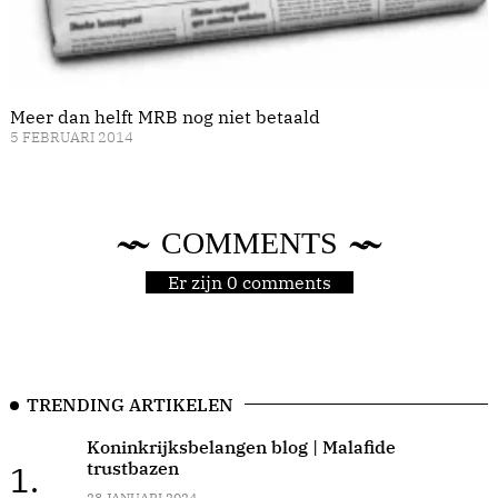
Meer dan helft MRB nog niet betaald
5 FEBRUARI 2014
COMMENTS
Er zijn 0 comments
TRENDING ARTIKELEN
Koninkrijksbelangen blog | Malafide
trustbazen
1.
28 JANUARI 2024