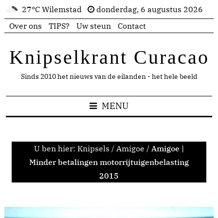
27°C Wilemstad
donderdag, 6 augustus 2026
Over ons
TIPS?
Uw steun
Contact
Knipselkrant Curacao
Sinds 2010 het nieuws van de eilanden - het hele beeld
MENU
U ben hier:
Knipsels
/
Amigoe
/
Amigoe |
Minder betalingen motorrijtuigenbelasting
2015