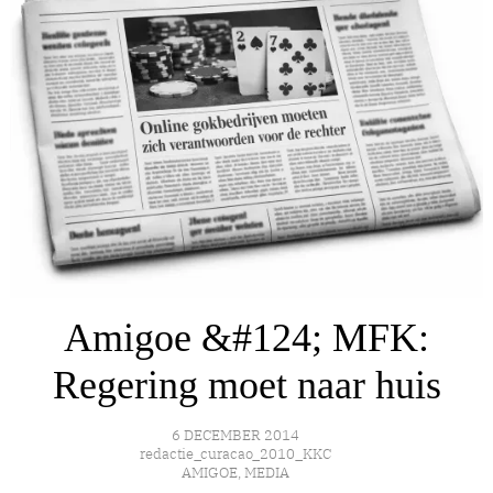
Amigoe &#124; MFK:
Regering moet naar huis
6 DECEMBER 2014
redactie_curacao_2010_KKC
AMIGOE
,
MEDIA