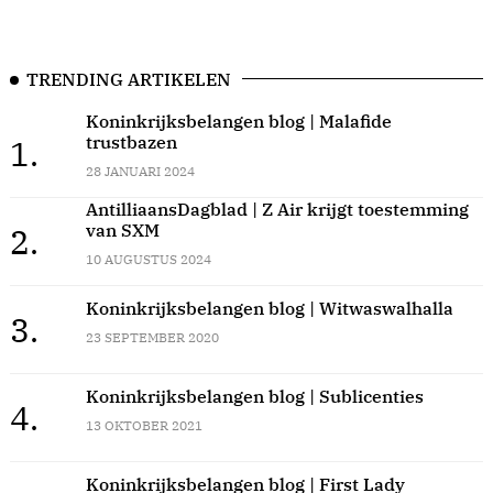
TRENDING ARTIKELEN
Koninkrijksbelangen blog | Malafide
trustbazen
1.
28 JANUARI 2024
AntilliaansDagblad | Z Air krijgt toestemming
van SXM
2.
10 AUGUSTUS 2024
Koninkrijksbelangen blog | Witwaswalhalla
3.
23 SEPTEMBER 2020
Koninkrijksbelangen blog | Sublicenties
4.
13 OKTOBER 2021
Koninkrijksbelangen blog | First Lady