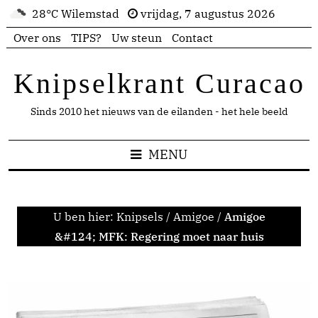
28°C Wilemstad
vrijdag, 7 augustus 2026
Over ons
TIPS?
Uw steun
Contact
Knipselkrant Curacao
Sinds 2010 het nieuws van de eilanden - het hele beeld
MENU
U ben hier:
Knipsels
/
Amigoe
/
Amigoe
&#124; MFK: Regering moet naar huis