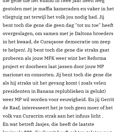
die gene die het eiland in twee jaar heeft leeg
gestolen met je maffia kameraden en vaker in het
vliegtuig zat terwijl het volk jou nodig had. Jij
bent toch die gene die geen dag "tot nu toe" heeft
overgeslagen, om samen met je Daltons broeders
in het kwaad, de Curaçaose democratie om zeep
te helpen!. Jij bent toch die gene die straks gaat
proberen als jouw MFK weer wint het Reforma
project er doorheen laat jassen door jouw MP
marionet en consorten. Jij bent toch die gene die
als hij straks uit het gevang komt ( zoals velen
presidenten in Banana replublieken is gelukt)
weer MP wil worden voor eeuwigheid. En jij Gerrit
de Raaf, interesseert het je toch geen moer of het
volk van Curacrim strak aan het infuus licht .
En wat betreft Jasjes, die heeft de laatste