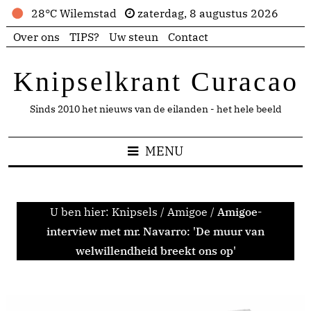
28°C Wilemstad
zaterdag, 8 augustus 2026
Over ons
TIPS?
Uw steun
Contact
Knipselkrant Curacao
Sinds 2010 het nieuws van de eilanden - het hele beeld
MENU
U ben hier:
Knipsels
/
Amigoe
/
Amigoe-
interview met mr. Navarro: 'De muur van
welwillendheid breekt ons op'