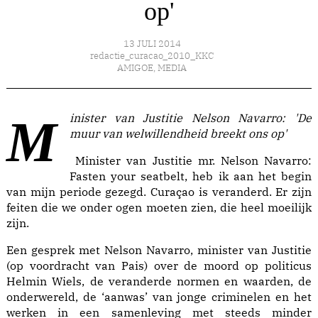
op'
13 JULI 2014
redactie_curacao_2010_KKC
AMIGOE
,
MEDIA
Minister van Justitie Nelson Navarro: 'De
muur van welwillendheid breekt ons op'
Minister van Justitie mr. Nelson Navarro:
Fasten your seatbelt, heb ik aan het begin
van mijn periode gezegd. Curaçao is veranderd. Er zijn
feiten die we onder ogen moeten zien, die heel moeilijk
zijn.
Een gesprek met Nelson Navarro, minister van Justitie
(op voordracht van Pais) over de moord op politicus
Helmin Wiels, de veranderde normen en waarden, de
onderwereld, de ‘aanwas’ van jonge criminelen en het
werken in een samenleving met steeds minder