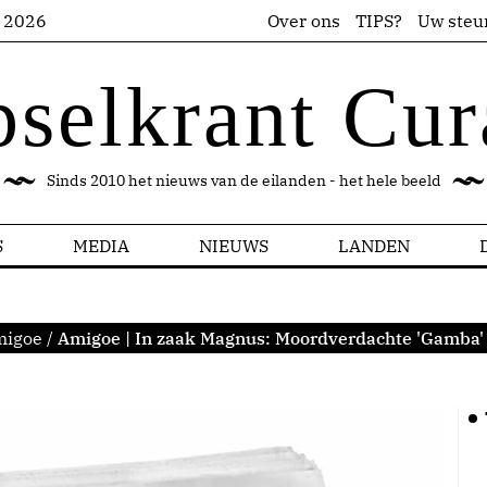
s 2026
Over ons
TIPS?
Uw steu
pselkrant Cur
Sinds 2010 het nieuws van de eilanden - het hele beeld
S
MEDIA
NIEUWS
LANDEN
migoe
/
Amigoe | In zaak Magnus: Moordverdachte 'Gamba'