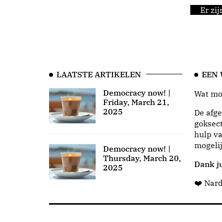
Er zi
LAATSTE ARTIKELEN
EEN
Democracy now! |
Wat moo
Friday, March 21,
2025
De afge
goksect
hulp va
mogeli
Democracy now! |
Thursday, March 20,
Dank ju
2025
❤️ Nar