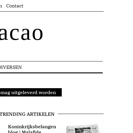
n
Contact
acao
DIVERSEN
 mag uitgeleverd worden
TRENDING ARTIKELEN
Koninkrijksbelangen
blog | Malafide