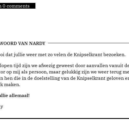
jn 0 comments
 WOORD VAN NARDY
i dat jullie weer met zo velen de Knipselkrant bezoeken.
lopen tijd zijn we afwezig geweest door aanvallen vanuit d
or op mij als persoon, maar gelukkig zijn we weer terug me
n hen die in de doelstelling van de Knipselkrant geloven e
jk maken.
llie allemaal!
dy