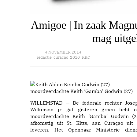
Amigoe | In zaak Magn
mag uitge
4 NOVEMBER 2014
redactie_curacao_2010_KKC
moordverdachte Keith ‘Gamba’ Godwin (27)
WILLEMSTAD — De federale rechter Jose
Wilkinson jr. gaf gisteren groen licht 
moordverdachte Keith ‘Gamba’ Godwin (2
afkomstig uit St. Kitts, aan Curaçao uit 
leveren. Het Openbaar Ministerie dien