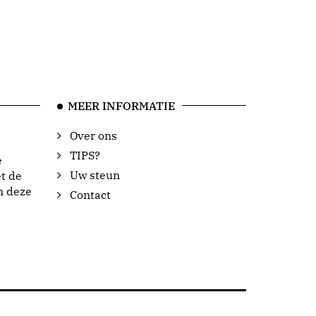
MEER INFORMATIE
Over ons
TIPS?
e
Uw steun
t de
n deze
Contact