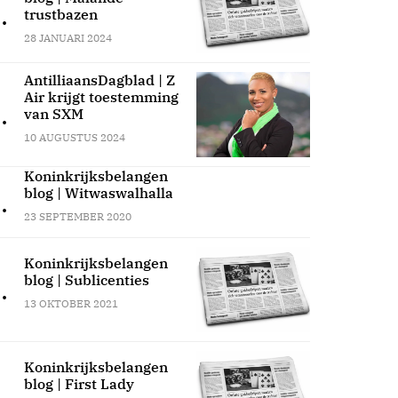
.
trustbazen
28 JANUARI 2024
AntilliaansDagblad | Z
Air krijgt toestemming
.
van SXM
10 AUGUSTUS 2024
Koninkrijksbelangen
blog | Witwaswalhalla
.
23 SEPTEMBER 2020
Koninkrijksbelangen
blog | Sublicenties
.
13 OKTOBER 2021
Koninkrijksbelangen
blog | First Lady
.