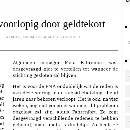
oorlopig door geldtekort
AMIGOE
,
MEDIA
,
CURAÇAO
,
GEZONDHEID
Algemeen manager Meta Fahrenfort wist
desgevraagd niet te vertellen tot wanneer de
stichting gesloten zal blijven.
rg
Het is voor de FMA onduidelijk wat de reden is
ft
van deze storing in de subsidiebetaling, die al
ar
jaren naar behoren verloopt. Het is ook, na vier
lf
weken, nog niet concreet wanneer dit probleem
de
opgelost zal zijn, aldus Fahrenfort. Ze zegt
en
desgevraagd verschillende redenen te hebben
nd
gehoord, maar niets is duidelijk. Zo heeft ze
45