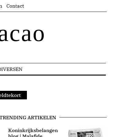
n
Contact
acao
DIVERSEN
eldtekort
TRENDING ARTIKELEN
Koninkrijksbelangen
blog | Malafide