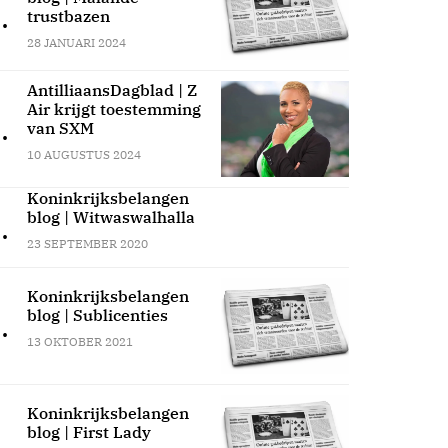
.
trustbazen
28 JANUARI 2024
AntilliaansDagblad | Z
Air krijgt toestemming
.
van SXM
10 AUGUSTUS 2024
Koninkrijksbelangen
blog | Witwaswalhalla
.
23 SEPTEMBER 2020
Koninkrijksbelangen
blog | Sublicenties
.
13 OKTOBER 2021
Koninkrijksbelangen
blog | First Lady
.