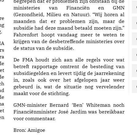
begrepen dat er problemen zijn ontstaan bij de
ministeries van Financiën en GMN
(Gezondheid, Milieu en Natuur). “Wij horen al
re
maanden dat er problemen zijn, maar de
ng
subsidie had deze maand betaald moeten zijn.”
.
Fahrenfort hoopt vandaag meer te weten te
krijgen van de desbetreffende ministeries over
MA
de status van de subsidie.
rs
ra
De FMA houdt zich aan alle regels voor wat
de
betreft rapportage omtrent de besteding van
et
subsidiegelden en levert tijdig de jaarrekening
de
in, zoals ook over het afgelopen jaar weer
ch
gebeurd is, wat de situatie nog vervelender
ad
maakt voor de stichting.
de
na
GMN-minister Bernard ‘Ben’ Whiteman noch
et
Financiënminister José Jardim was bereikbaar
en
voor commentaar.
Bron:
Amigoe