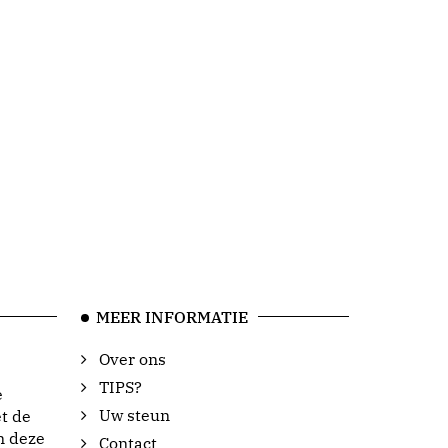
MEER INFORMATIE
Over ons
TIPS?
e
Uw steun
t de
n deze
Contact