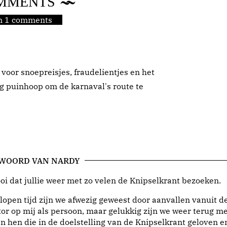
MMENTS
jn 1 comments
voor snoepreisjes, fraudelientjes en het
puinhoop om de karnaval's route te
 WOORD VAN NARDY
i dat jullie weer met zo velen de Knipselkrant bezoeken.
lopen tijd zijn we afwezig geweest door aanvallen vanuit d
or op mij als persoon, maar gelukkig zijn we weer terug me
n hen die in de doelstelling van de Knipselkrant geloven e