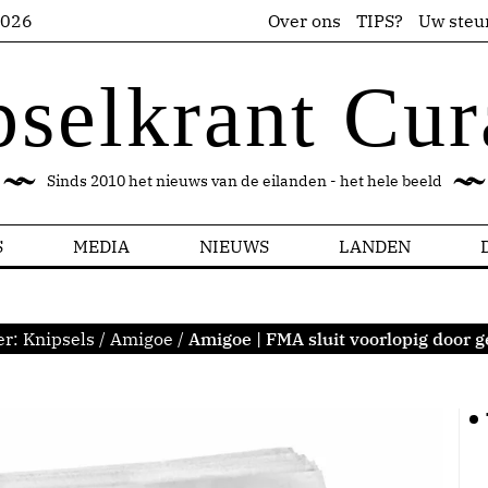
2026
Over ons
TIPS?
Uw steu
pselkrant Cur
Sinds 2010 het nieuws van de eilanden - het hele beeld
S
MEDIA
NIEUWS
LANDEN
er:
Knipsels
/
Amigoe
/
Amigoe | FMA sluit voorlopig door g