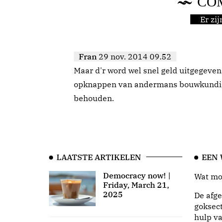
CO
Er zi
Fran
29 nov. 2014 09.52
Maar d'r word wel snel geld uitgegeven 
opknappen van andermans bouwkundig 
behouden.
LAATSTE ARTIKELEN
EEN
Democracy now! |
Wat moo
Friday, March 21,
2025
De afge
goksect
hulp va