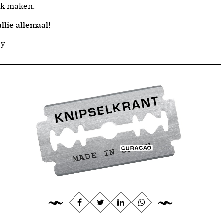
jk maken.
llie allemaal!
dy