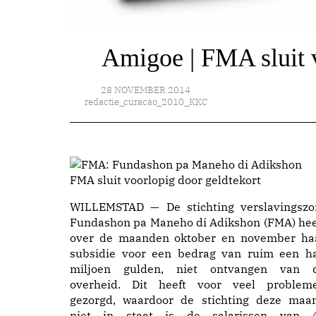
Amigoe | FMA sluit v
28 NOVEMBER 2014
redactie_curacao_2010_KKC
FMA sluit voorlopig door geldtekort
WILLEMSTAD — De stichting verslavingszo
Fundashon pa Maneho di Adikshon (FMA) hee
over de maanden oktober en november ha
subsidie voor een bedrag van ruim een ha
miljoen gulden, niet ontvangen van 
overheid. Dit heeft voor veel problem
gezorgd, waardoor de stichting deze maa
niet in staat is de salarissen van 