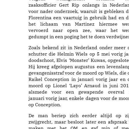
zaaksofficier Gert Rip onlangs in Nederla
voor nader onderzoek, waaruit is gebleken d
Florentina een vaartuig in gebruik had en d
het lichaam van Martinez hiermee we
vervoerd naar open zee, waar het we
gedumpt in een poging het te doen verdwijne
Zoals bekend zit in Nederland onder meer 
schutter die Helmin Wiels op 5 mei vorig ja
doodschoot, Elvis ‘Monster’ Kuwas, opgeslote
Hij kreeg afgelopen augustus een levenslan
gevangenisstraf voor de moord op Wiels, die 
Raikel Conception in januari vorig jaar en 
moord op Lionel ‘Layo’ Arnaud in juni 201
alsmede voor een gewapende overval 
januari vorig jaar, enkele dagen voor de moo
op Conception.
De man beriep zich eerder altijd op zi
zwijgrecht, maar besloot later een afspraak 
maken met het OM en gaf min of me