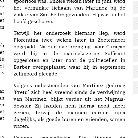
spoorloos was. Enkele weken later, in juni, werd
ze
het verminkte lichaam van Martinez bij de
at
vlakte van San Pedro gevonden. Hij was in het
et
hoofd geschoten.
en
Terwijl het onderzoek hiernaar liep, werd
Florentina twee weken later in Zoetermeer
ch
opgepakt. Na zijn overbrenging naar Curaçao
et
werd hij in de marinekazerne Suffisant
le
opgesloten en later naar de politiecellen in
et
Barber overgeplaatst, waar hij in september
us
zelfmoord pleegde.
Volgens nabestaanden van Martinez gedroeg
ar
‘Pretu’ zich heel vreemd sinds de verdwijning
an
van Martinez, blijkt verder uit het Magnus-
en
dossier. Zij hadden hem hierna nooit meer
et
gezien, terwijl de mannen eerder bijna
et
dagelijks, als goede buren en vrienden, samen
waren.
as
Volgens zaaksofficier Rip tijdens de