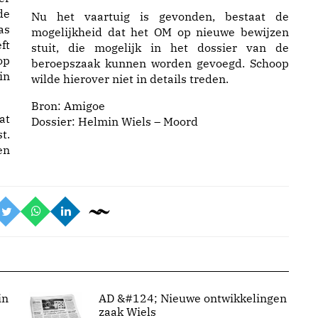
de
Nu het vaartuig is gevonden, bestaat de
as
mogelijkheid dat het OM op nieuwe bewijzen
ft
stuit, die mogelijk in het dossier van de
op
beroepszaak kunnen worden gevoegd. Schoop
in
wilde hierover niet in details treden.
Bron:
Amigoe
at
Dossier: Helmin Wiels – Moord
t.
en
in
AD &#124; Nieuwe ontwikkelingen
zaak Wiels