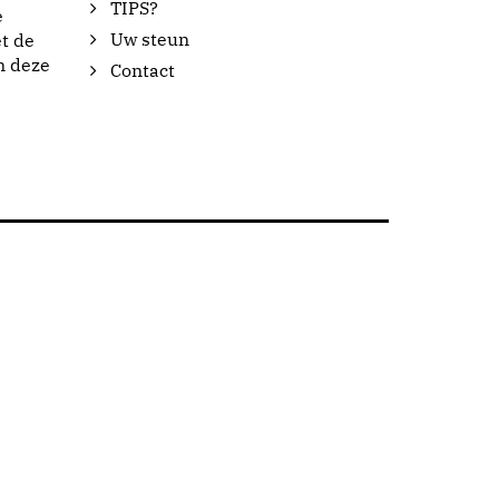
TIPS?
e
Uw steun
t de
n deze
Contact