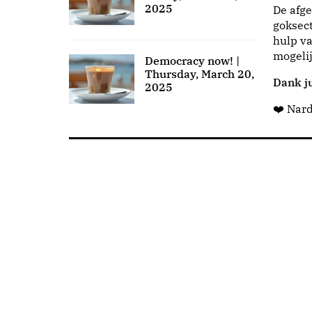
2025
De afge
goksect
hulp va
mogeli
Democracy now! |
Thursday, March 20,
Dank ju
2025
❤️ Nar