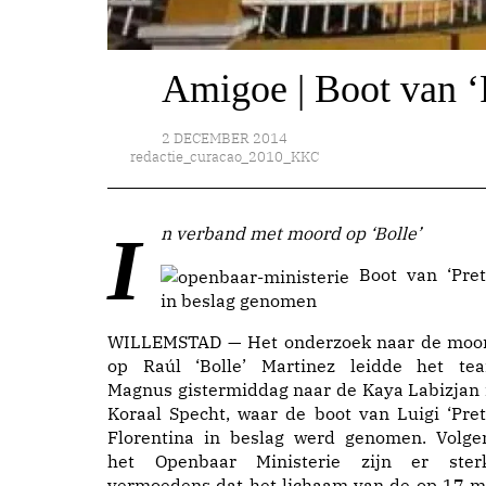
Amigoe | Boot van ‘
2 DECEMBER 2014
redactie_curacao_2010_KKC
In verband met moord op ‘Bolle’
Boot van ‘Pret
in beslag genomen
WILLEMSTAD — Het onderzoek naar de moo
op Raúl ‘Bolle’ Martinez leidde het te
Magnus gistermiddag naar de Kaya Labizjan 
Koraal Specht, waar de boot van Luigi ‘Pret
Florentina in beslag werd genomen. Volge
het Openbaar Ministerie zijn er ster
vermoedens dat het lichaam van de op 17 m