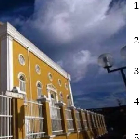
1
2
3
4
5