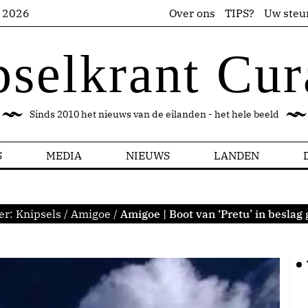
s 2026
Over ons
TIPS?
Uw steu
pselkrant Cur
Sinds 2010 het nieuws van de eilanden - het hele beeld
S
MEDIA
NIEUWS
LANDEN
er:
Knipsels
/
Amigoe
/
Amigoe | Boot van ‘Pretu’ in besla