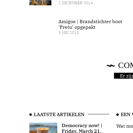
2 DECEMBER 2014
Amigoe | Brandstichter boot
‘Pretu’ opgepakt
5 MEI 2015
CO
Er zi
LAATSTE ARTIKELEN
EEN
Democracy now! |
Wat moo
Friday, March 21,