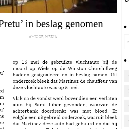
Pretu’ in beslag genomen
AMIGOE
,
MEDIA
op 16 mei de gebruikte vluchtauto bij de
moord op Wiels op de Winston Churchillweg
u’
hadden gesignaleerd en in beslag namen. Uit
onderzoek bleek dat Martinez de chauffeur van
deze vluchtauto was op 5 mei.
rd
am
Vlak na de vondst werd bovendien een verlaten
in
auto bij Samí Liber gevonden, waarvan de
u’
achterbank doordrenkt was met bloed. Er
ns
volgde een uitgebreid onderzoek, waaruit bleek
ke
dat Martinez deze auto had gehuurd en dat hij
ei