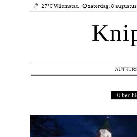
27°C Wilemstad
zaterdag, 8 augustu
Kni
AUTEUR
U ben hi