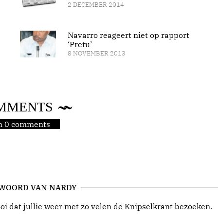
2 DECEMBER 2014
Navarro reageert niet op rapport
‘Pretu’
8 NOVEMBER 2013
MMENTS
jn 0 comments
 WOORD VAN NARDY
i dat jullie weer met zo velen de Knipselkrant bezoeken.