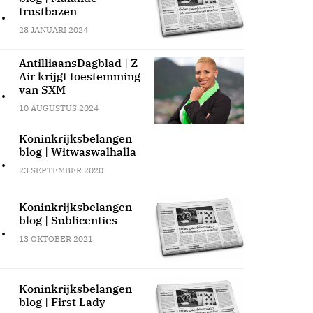
.
trustbazen
28 JANUARI 2024
AntilliaansDagblad | Z
Air krijgt toestemming
.
van SXM
10 AUGUSTUS 2024
Koninkrijksbelangen
blog | Witwaswalhalla
.
23 SEPTEMBER 2020
Koninkrijksbelangen
blog | Sublicenties
.
13 OKTOBER 2021
Koninkrijksbelangen
blog | First Lady
.