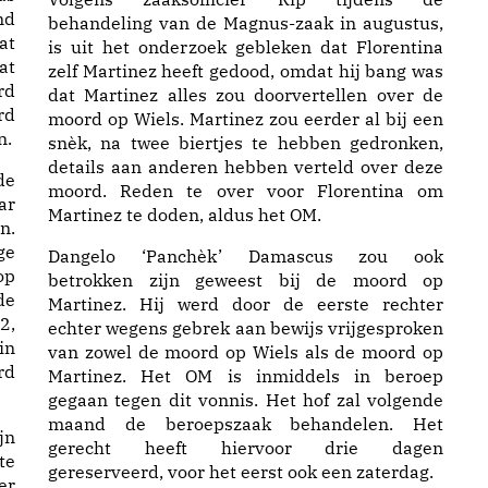
nd
behandeling van de Magnus-zaak in augustus,
at
is uit het onderzoek gebleken dat Florentina
at
zelf Martinez heeft gedood, omdat hij bang was
rd
dat Martinez alles zou doorvertellen over de
rd
moord op Wiels. Martinez zou eerder al bij een
n.
snèk, na twee biertjes te hebben gedronken,
details aan anderen hebben verteld over deze
de
moord. Reden te over voor Florentina om
ar
Martinez te doden, aldus het OM.
n.
ge
Dangelo ‘Panchèk’ Damascus zou ook
op
betrokken zijn geweest bij de moord op
de
Martinez. Hij werd door de eerste rechter
2,
echter wegens gebrek aan bewijs vrijgesproken
in
van zowel de moord op Wiels als de moord op
rd
Martinez. Het OM is inmiddels in beroep
gegaan tegen dit vonnis. Het hof zal volgende
maand de beroepszaak behandelen. Het
jn
gerecht heeft hiervoor drie dagen
te
gereserveerd, voor het eerst ook een zaterdag.
er