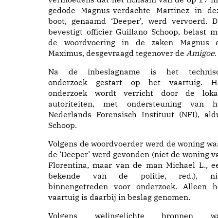
gedode Magnus-verdachte Martinez in de
boot, genaamd ‘Deeper’, werd vervoerd. D
bevestigt officier Guillano Schoop, belast m
de woordvoering in de zaken Magnus 
Maximus, desgevraagd tegenover de
Amigoe
.
Na de inbeslagname is het technis
onderzoek gestart op het vaartuig. H
onderzoek wordt verricht door de loka
autoriteiten, met ondersteuning van h
Nederlands Forensisch Instituut (NFI), ald
Schoop.
Volgens de woordvoerder werd de woning wa
de ‘Deeper’ werd gevonden (niet de woning v
Florentina, maar van de man Michael L., e
bekende van de politie, red.), ni
binnengetreden voor onderzoek. Alleen h
vaartuig is daarbij in beslag genomen.
Volgens welingelichte bronnen w