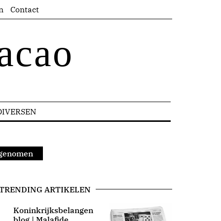
n
Contact
acao
DIVERSEN
g genomen
TRENDING ARTIKELEN
Koninkrijksbelangen
blog | Malafide