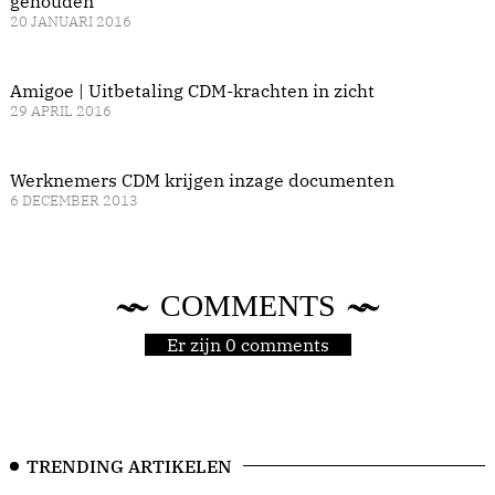
gehouden’
20 JANUARI 2016
Amigoe | Uitbetaling CDM-krachten in zicht
29 APRIL 2016
Werknemers CDM krijgen inzage documenten
6 DECEMBER 2013
COMMENTS
Er zijn 0 comments
TRENDING ARTIKELEN