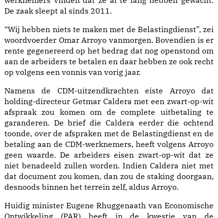
werknemers vinden dat ze al te lang hebben gewacht.
De zaak sleept al sinds 2011.
“Wij hebben niets te maken met de Belastingdienst”, zei
woordvoerder Omar Arroyo vanmorgen. Bovendien is er
rente gegenereerd op het bedrag dat nog openstond om
aan de arbeiders te betalen en daar hebben ze ook recht
op volgens een vonnis van vorig jaar.
Namens de CDM-uitzendkrachten eiste Arroyo dat
holding-directeur Getmar Caldera met een zwart-op-wit
afspraak zou komen om de complete uitbetaling te
garanderen. De brief die Caldera eerder die ochtend
toonde, over de afspraken met de Belastingdienst en de
betaling aan de CDM-werknemers, heeft volgens Arroyo
geen waarde. De arbeiders eisen zwart-op-wit dat ze
niet benadeeld zullen worden. Indien Caldera niet met
dat document zou komen, dan zou de staking doorgaan,
desnoods binnen het terrein zelf, aldus Arroyo.
Huidig minister Eugene Rhuggenaath van Economische
Ontwikkeling (PAR) heeft in de kwestie van de