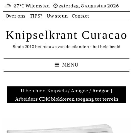
27°C Wilemstad
zaterdag, 8 augustus 2026
Over ons
TIPS?
Uw steun
Contact
Knipselkrant Curacao
Sinds 2010 het nieuws van de eilanden - het hele beeld
MENU
U ben hier:
Knipsels
/
Amigoe
/
Amigoe |
Arbeiders CDM blokkeren toegang tot terrein