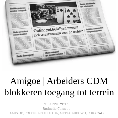
Amigoe | Arbeiders CDM
blokkeren toegang tot terrein
25 APRIL 2016
Redactie Curacao
AMIGOE
,
POLITIE EN JUSTITIE
,
MEDIA
,
NIEUWS
,
CURAÇAO