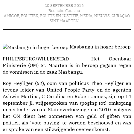
20 SEPTEMBER 2016
Redactie Curacao
AMIGOE
,
POLITIEK
,
POLITIE EN JUSTITIE
,
MEDIA
,
NIEUWS
,
CURAÇAO
,
SINT MAARTEN
Masbangu in hoger beroep
PHILIPSBURG/WILLEMSTAD — Het Openbaar
Ministerie (OM) St. Maarten is in beroep gegaan tegen
de vonnissen in de zaak Masbangu.
Roy Heyliger (62), oom van politicus Theo Heyliger en
tevens leider van United People Party en de agenten
Ashwin Martina, C. Carolina en Robert James, zijn op 14
september jl. vrijgesproken van (poging tot) omkoping
in het kader van de Statenverkiezingen in 2010. Volgens
het OM dient het aannemen van geld of giften van
politici, als ‘vote buying’ te worden beschouwd en was
er sprake van een stilzwijgende overeenkomst.