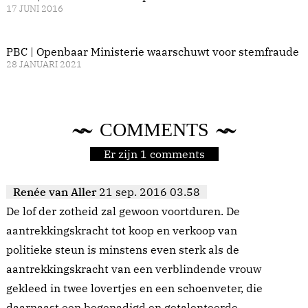
17 JUNI 2016
PBC | Openbaar Ministerie waarschuwt voor stemfraude
28 JANUARI 2021
COMMENTS
Er zijn 1 comments
Renée van Aller
21 sep. 2016 03.58
De lof der zotheid zal gewoon voortduren. De
aantrekkingskracht tot koop en verkoop van
politieke steun is minstens even sterk als de
aantrekkingskracht van een verblindende vrouw
gekleed in twee lovertjes en een schoenveter, die
daarnaast een begenadigd en getalenteerde