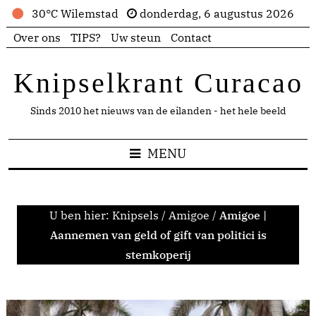
30°C Wilemstad
donderdag, 6 augustus 2026
Over ons
TIPS?
Uw steun
Contact
Knipselkrant Curacao
Sinds 2010 het nieuws van de eilanden - het hele beeld
MENU
U ben hier:
Knipsels
/
Amigoe
/
Amigoe |
Aannemen van geld of gift van politici is
stemkoperij