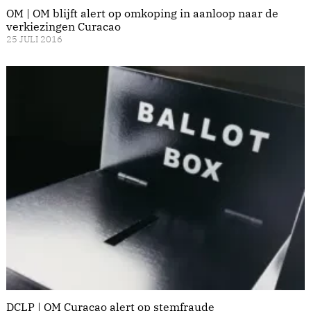
OM | OM blijft alert op omkoping in aanloop naar de
verkiezingen Curacao
25 JULI 2016
DCLP | OM Curacao alert op stemfraude